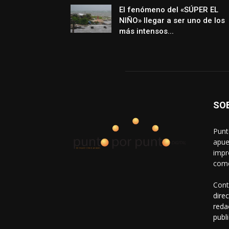
El fenómeno del «SÚPER EL
NIÑO» llegar a ser uno de los
más intensos...
SO
Punt
apue
impr
come
Cont
dire
reda
publ