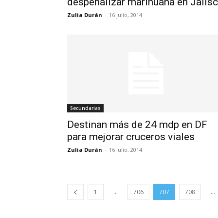
despenalizar marihuana en Jalis
Zulia Durán
-
16 julio, 2014
Secundarias
Destinan más de 24 mdp en DF
para mejorar cruceros viales
Zulia Durán
-
16 julio, 2014
...
...
1
706
707
708