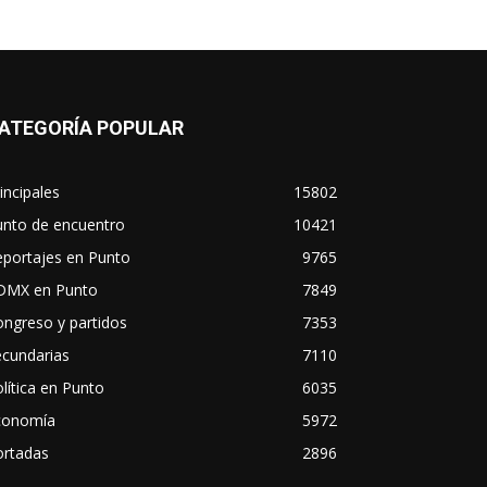
ATEGORÍA POPULAR
incipales
15802
unto de encuentro
10421
eportajes en Punto
9765
DMX en Punto
7849
ngreso y partidos
7353
ecundarias
7110
lítica en Punto
6035
conomía
5972
ortadas
2896