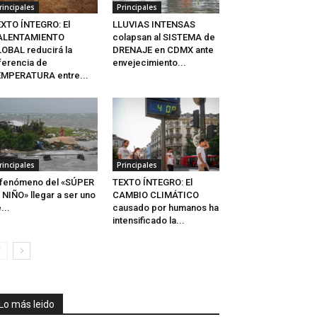
rincipales
Principales
XTO ÍNTEGRO: El
LLUVIAS INTENSAS
ALENTAMIENTO
colapsan al SISTEMA de
OBAL reducirá la
DRENAJE en CDMX ante
ferencia de
envejecimiento...
MPERATURA entre...
rincipales
Principales
 fenómeno del «SÚPER
TEXTO ÍNTEGRO: El
 NIÑO» llegar a ser uno
CAMBIO CLIMÁTICO
...
causado por humanos ha
intensificado la...
Lo más leido