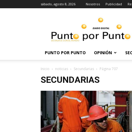
sábado, agosto 8, 2026
Nosotros
Publicidad
Re
Punto
por
punto
PUNTO POR PUNTO
OPINIÓN
SE
Inicio
noticias
Secundarias
Página 707
SECUNDARIAS