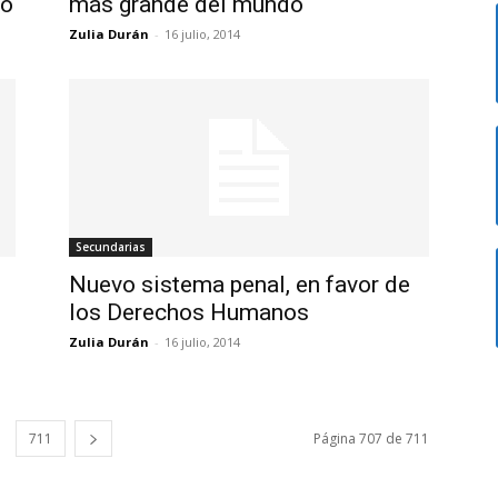
co
más grande del mundo
Zulia Durán
-
16 julio, 2014
Secundarias
Nuevo sistema penal, en favor de
los Derechos Humanos
Zulia Durán
-
16 julio, 2014
711
Página 707 de 711