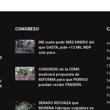
CONGRESO
C
INE suele pedir MÁS DINERO del
Pr
que GASTA; pide +13 MIL MDP
P
solo para...
S
R
C
CONGRESO de la CDMX
Co
analizará propuesta de
REFORMA para que PERROS
S
l
puedan recibir PENSIÓN...
X
Po
E
P
SENADO RECHAZA que
MORENA fabrique culpables en