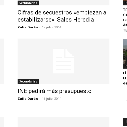
Secundarias
P
TE
Cifras de secuestros «empiezan a
C
estabilizarse»: Sales Heredia
GL
di
Zulia Durán
-
17 julio, 2014
TE
P
El
EL
Secundarias
de
INE pedirá más presupuesto
Zulia Durán
-
16 julio, 2014