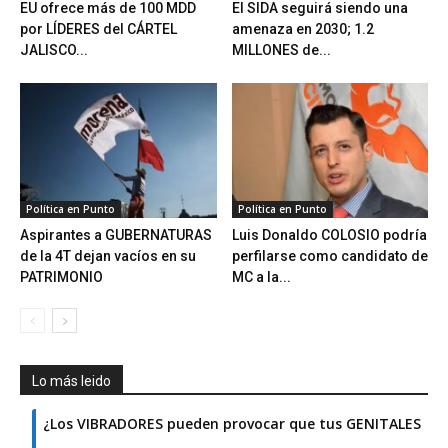
EU ofrece más de 100 MDD
El SIDA seguirá siendo una
por LÍDERES del CÁRTEL
amenaza en 2030; 1.2
JALISCO...
MILLONES de...
Política en Punto
Política en Punto
Aspirantes a GUBERNATURAS
Luis Donaldo COLOSIO podría
de la 4T dejan vacíos en su
perfilarse como candidato de
PATRIMONIO
MC a la...
Lo más leido
¿Los VIBRADORES pueden provocar que tus GENITALES