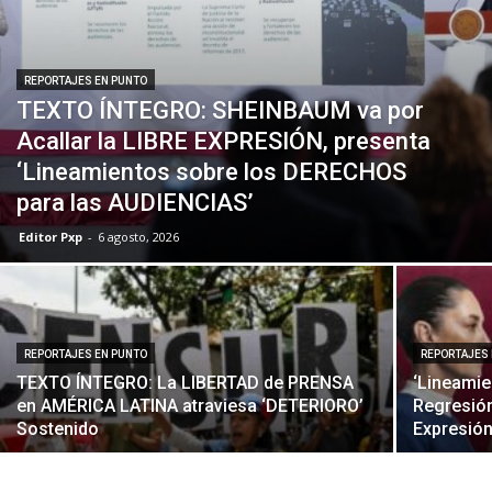
REPORTAJES EN PUNTO
TEXTO ÍNTEGRO: SHEINBAUM va por
Acallar la LIBRE EXPRESIÓN, presenta
‘Lineamientos sobre los DERECHOS
para las AUDIENCIAS’
Editor Pxp
-
6 agosto, 2026
REPORTAJES EN PUNTO
REPORTAJES
TEXTO ÍNTEGRO: La LIBERTAD de PRENSA
‘Lineamie
en AMÉRICA LATINA atraviesa ‘DETERIORO’
Regresión
Sostenido
Expresión