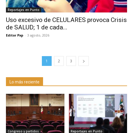
Reportajes en Punto
Uso excesivo de CELULARES provoca Crisis
de SALUD; 1 de cada...
Editor Pxp
-
3 agosto, 2026
1
2
3
Lo más reciente
Congreso y partidos
Reportajes en Punto