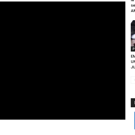
se
A
P
EM
U
JU