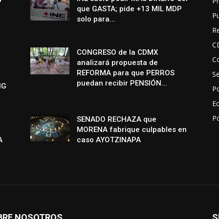
Pr
que GASTA; pide +13 MIL MDP
P
solo para...
R
C
CONGRESO de la CDMX
Co
analizará propuesta de
REFORMA para que PERROS
S
puedan recibir PENSIÓN...
NG
Po
E
P
SENADO RECHAZA que
MORENA fabrique culpables en
A
caso AYOTZINAPA
BRE NOSOTROS
S