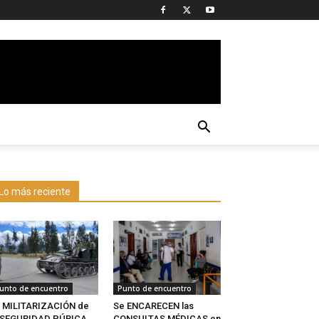
Lo más reciente
unto de encuentro
Punto de encuentro
 MILITARIZACIÓN de
Se ENCARECEN las
a SEGURIDAD PÚBICA
CONSULTAS MÉDICAS en