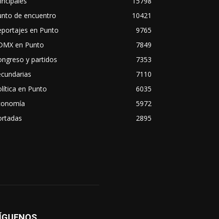
incipales
15798
unto de encuentro
10421
eportajes en Punto
9765
DMX en Punto
7849
ngreso y partidos
7353
ecundarias
7110
lítica en Punto
6035
conomía
5972
ortadas
2895
ÍGUENOS