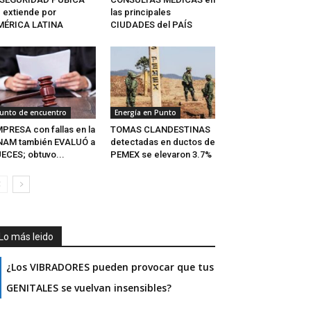
 extiende por
las principales
MÉRICA LATINA
CIUDADES del PAÍS
unto de encuentro
Energía en Punto
PRESA con fallas en la
TOMAS CLANDESTINAS
NAM también EVALUÓ a
detectadas en ductos de
ECES; obtuvo...
PEMEX se elevaron 3.7%
Lo más leido
¿Los VIBRADORES pueden provocar que tus
GENITALES se vuelvan insensibles?