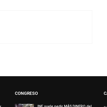
CONGRESO
C
y
INE suele pedir MÁS DINERO del