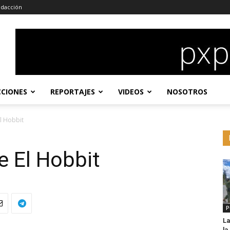
dacción
CCIONES
REPORTAJES
VIDEOS
NOSOTROS
l Hobbit
e El Hobbit
P
La
l