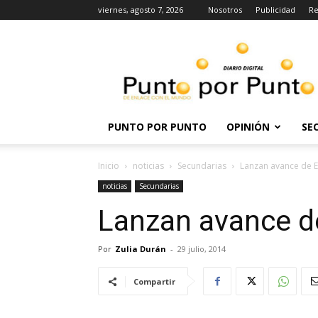
viernes, agosto 7, 2026
Nosotros
Publicidad
Re
Punto
por
punto
PUNTO POR PUNTO
OPINIÓN
SE
Inicio
noticias
Secundarias
Lanzan avance de E
noticias
Secundarias
Lanzan avance d
Por
Zulia Durán
-
29 julio, 2014
Compartir