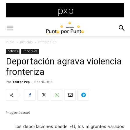
Inicio
noticias
Principales
noticias
Principales
Deportación agrava violencia
fronteriza
Por
Editor Pxp
-
6 abril, 2018
Imagen: Internet
Las deportaciones desde EU, los migrantes varados