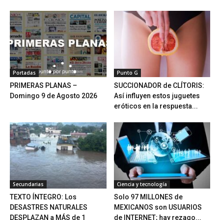
Portadas
Punto G
PRIMERAS PLANAS –
SUCCIONADOR de CLÍTORIS:
Domingo 9 de Agosto 2026
Así influyen estos juguetes
eróticos en la respuesta...
Secundarias
Ciencia y tecnología
TEXTO ÍNTEGRO: Los
Solo 97 MILLONES de
DESASTRES NATURALES
MEXICANOS son USUARIOS
DESPLAZAN a MÁS de 1
de INTERNET; hay rezago...