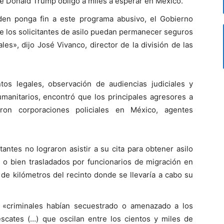
te Donald Trump obligó a miles a esperar en México.
den ponga fin a este programa abusivo, el Gobierno
e los solicitantes de asilo puedan permanecer seguros
es», dijo José Vivanco, director de la división de las
os legales, observación de audiencias judiciales y
anitarios, encontró que los principales agresores a
eron corporaciones policiales en México, agentes
antes no lograron asistir a su cita para obtener asilo
o bien trasladados por funcionarios de migración en
 de kilómetros del recinto donde se llevaría a cabo su
 «criminales habían secuestrado o amenazado a los
rescates (…) que oscilan entre los cientos y miles de