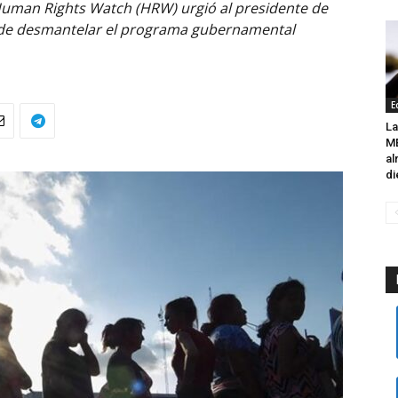
Human Rights Watch (HRW) urgió al presidente de
a de desmantelar el programa gubernamental
E
L
M
al
di