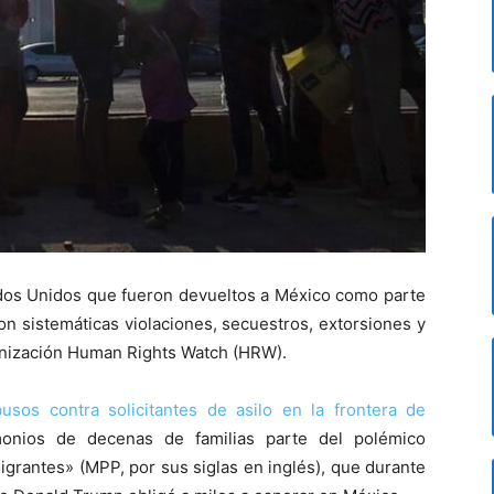
tados Unidos que fueron devueltos a México como parte
n sistemáticas violaciones, secuestros, extorsiones y
ganización Human Rights Watch (HRW).
usos contra solicitantes de asilo en la frontera de
onios de decenas de familias parte del polémico
grantes» (MPP, por sus siglas en inglés), que durante