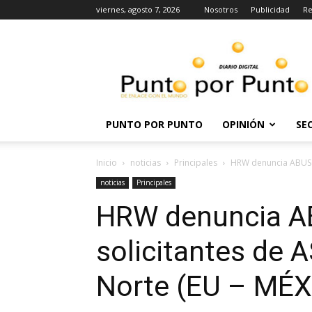
viernes, agosto 7, 2026
Nosotros
Publicidad
Re
Punto
por
punto
PUNTO POR PUNTO
OPINIÓN
SE
Inicio
noticias
Principales
HRW denuncia ABUSOS 
noticias
Principales
HRW denuncia A
solicitantes de A
Norte (EU – MÉX