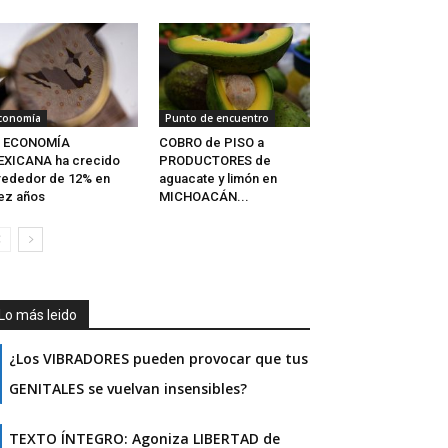
conomía
Punto de encuentro
a ECONOMÍA
COBRO de PISO a
EXICANA ha crecido
PRODUCTORES de
rededor de 12% en
aguacate y limón en
ez años
MICHOACÁN...
Lo más leido
¿Los VIBRADORES pueden provocar que tus
GENITALES se vuelvan insensibles?
TEXTO ÍNTEGRO: Agoniza LIBERTAD de