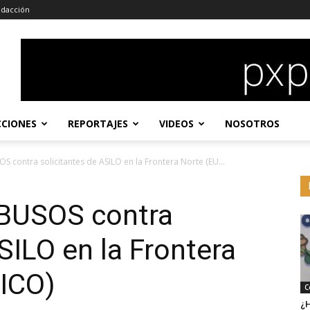
dacción
CCIONES
REPORTAJES
VIDEOS
NOSOTROS
contra solicitantes de ASILO en la Frontera Norte (EU...
BUSOS contra
SILO en la Frontera
ICO)
C
¿