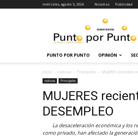
miércoles, agosto 5, 2026
Nosotros
Publicidad
Punto
por
punto
PUNTO POR PUNTO
OPINIÓN
SE
Inicio
noticias
Principales
MUJERES recienten 
noticias
Principales
MUJERES recient
DESEMPLEO
La desaceleración económica y los re
como privado, han afectado la generació