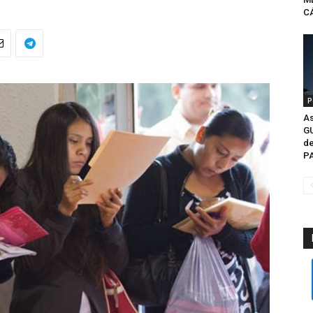
CÁ
P
As
G
de
P