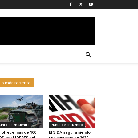
Lo más reciente
unto de encuentro
Punto de encuentro
 ofrece más de 100
El SIDA seguirá siendo
D por LÍDERES del
una amenaza en 2030;