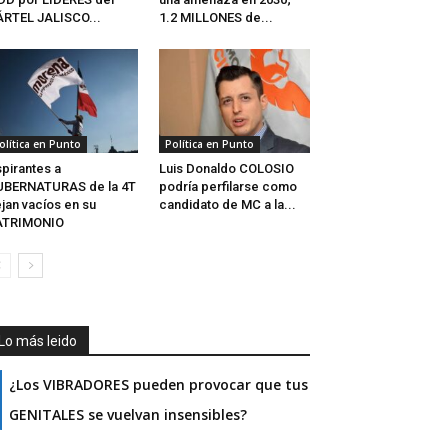
RTEL JALISCO...
1.2 MILLONES de...
olítica en Punto
Política en Punto
pirantes a
Luis Donaldo COLOSIO
UBERNATURAS de la 4T
podría perfilarse como
jan vacíos en su
candidato de MC a la...
ATRIMONIO
Lo más leido
¿Los VIBRADORES pueden provocar que tus
GENITALES se vuelvan insensibles?