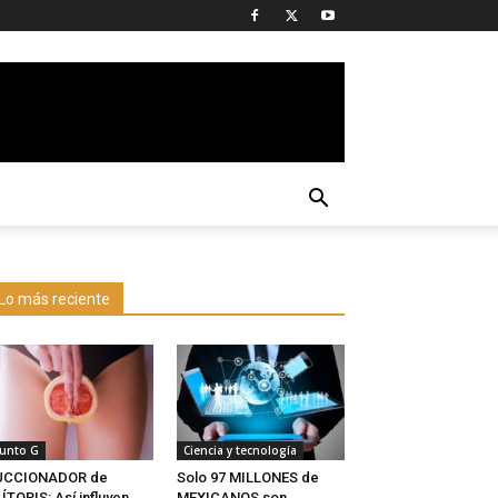
Lo más reciente
unto G
Ciencia y tecnología
UCCIONADOR de
Solo 97 MILLONES de
ÍTORIS: Así influyen
MEXICANOS son