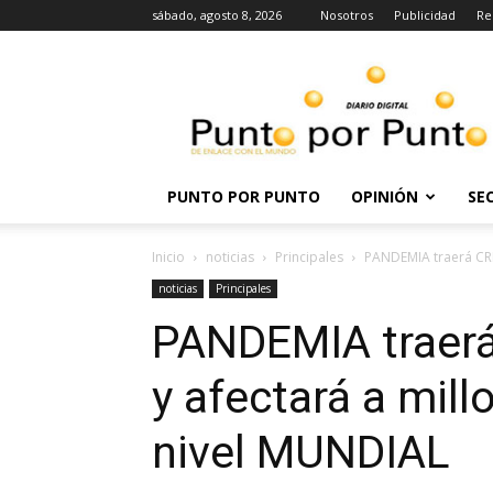
sábado, agosto 8, 2026
Nosotros
Publicidad
Re
Punto
por
punto
PUNTO POR PUNTO
OPINIÓN
SE
Inicio
noticias
Principales
PANDEMIA traerá CRI
noticias
Principales
PANDEMIA traer
y afectará a mil
nivel MUNDIAL