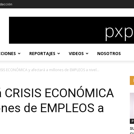
dacción
CCIONES
REPORTAJES
VIDEOS
NOSOTROS
SIS ECONÓMICA y afectará a millones de EMPLEOS a nivel...
á CRISIS ECONÓMICA
lones de EMPLEOS a
P
S
CL