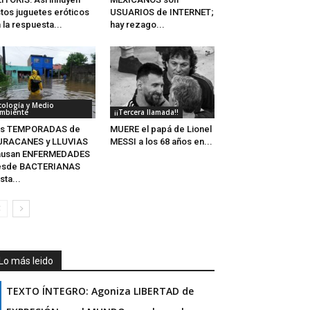
tos juguetes eróticos
USUARIOS de INTERNET;
 la respuesta...
hay rezago...
cología y Medio
mbiente
¡¡Tercera llamada!!
as TEMPORADAS de
MUERE el papá de Lionel
URACANES y LLUVIAS
MESSI a los 68 años en...
ausan ENFERMEDADES
esde BACTERIANAS
sta...
Lo más leido
TEXTO ÍNTEGRO: Agoniza LIBERTAD de