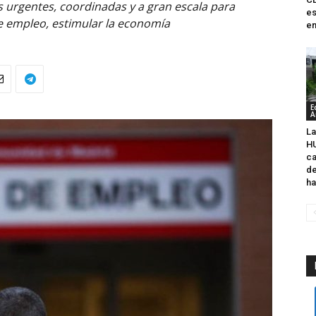
 urgentes, coordinadas y a gran escala para
es
de empleo, estimular la economía
en
E
A
L
H
c
d
ha