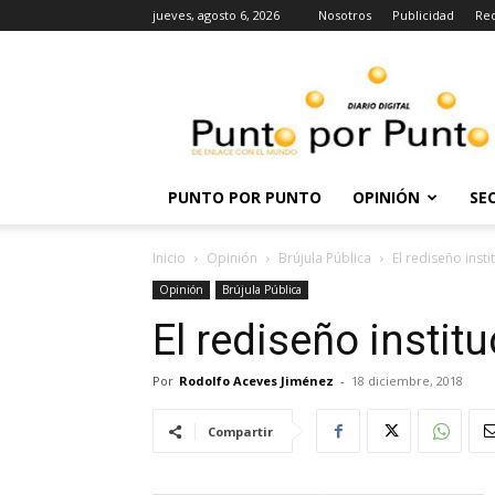
jueves, agosto 6, 2026
Nosotros
Publicidad
Re
Punto
por
punto
PUNTO POR PUNTO
OPINIÓN
SE
Inicio
Opinión
Brújula Pública
El rediseño inst
Opinión
Brújula Pública
El rediseño instit
Por
Rodolfo Aceves Jiménez
-
18 diciembre, 2018
Compartir