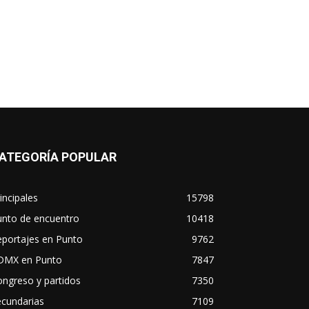
ATEGORÍA POPULAR
incipales
15798
unto de encuentro
10418
eportajes en Punto
9762
DMX en Punto
7847
ngreso y partidos
7350
ecundarias
7109