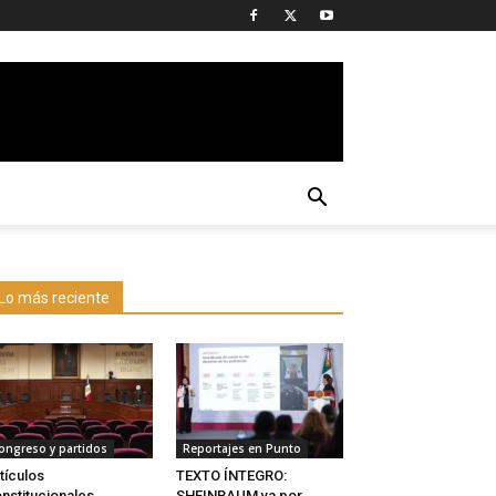
Lo más reciente
ongreso y partidos
Reportajes en Punto
tículos
TEXTO ÍNTEGRO:
nstitucionales
SHEINBAUM va por