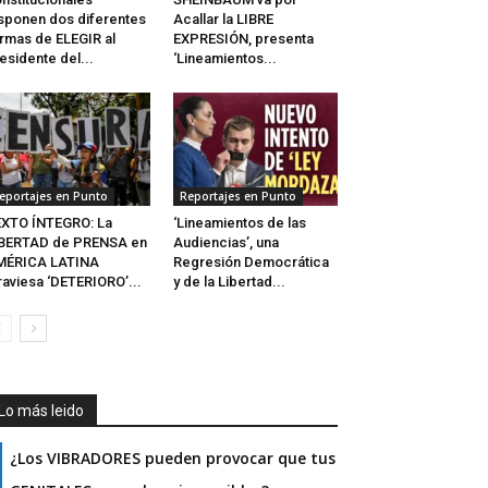
sponen dos diferentes
Acallar la LIBRE
rmas de ELEGIR al
EXPRESIÓN, presenta
esidente del...
‘Lineamientos...
eportajes en Punto
Reportajes en Punto
XTO ÍNTEGRO: La
‘Lineamientos de las
IBERTAD de PRENSA en
Audiencias’, una
MÉRICA LATINA
Regresión Democrática
raviesa ‘DETERIORO’...
y de la Libertad...
Lo más leido
¿Los VIBRADORES pueden provocar que tus