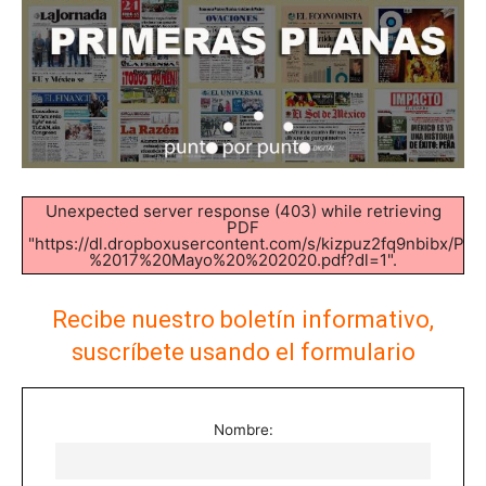
Unexpected server response (403) while retrieving
PDF
"https://dl.dropboxusercontent.com/s/kizpuz2fq9nbibx/
%2017%20Mayo%20%202020.pdf?dl=1".
Recibe nuestro boletín informativo,
suscríbete usando el formulario
Nombre: