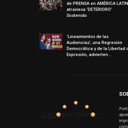
de PRENSA en AMÉRICA LATI
atraviesa ‘DETERIORO’
Sostenido
‘Lineamientos de las
Audiencias’, una Regresión
Democrática y de la Libertad 
Expresión, advierten...
SO
Punt
apue
impr
come