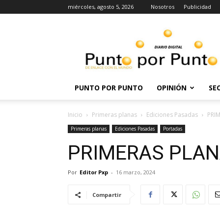
miércoles, agosto 5, 2026
Nosotros
Publicidad
Punto
por
punto
PUNTO POR PUNTO
OPINIÓN
SE
Inicio
Primeras planas
Ediciones Pasadas
PRIM
Primeras planas
Ediciones Pasadas
Portadas
PRIMERAS PLANA
Por
Editor Pxp
-
16 marzo, 2024
Compartir