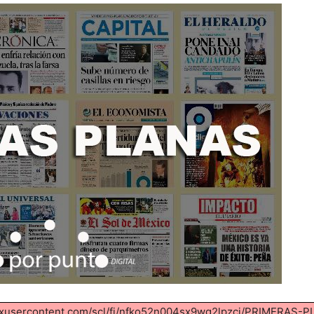
pboxusercontent.com/scl/fi/nfko52n004sx9wg2lpzcj/PRIMERAS-