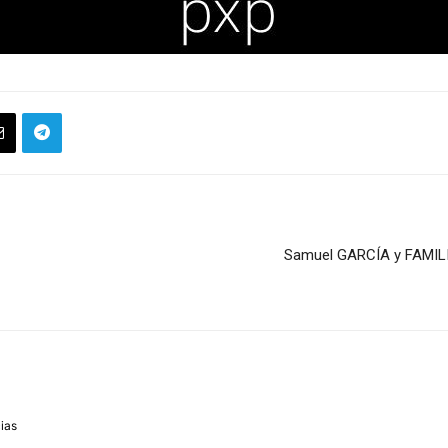
Samuel GARCÍA y FAMILI
m
cias