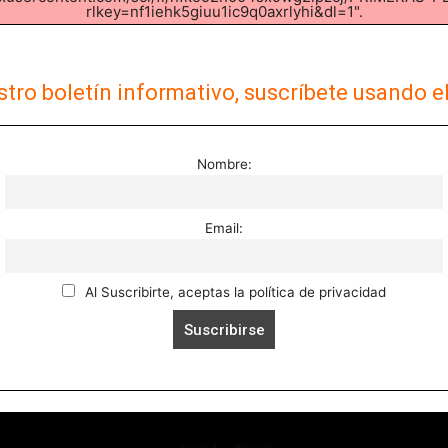
rlkey=nf1iehk5giuu1ic9q0axrlyhi&dl=1".
tro boletín informativo, suscríbete usando e
Nombre:
Email:
Al Suscribirte, aceptas la política de privacidad