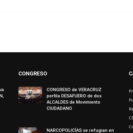
CONGRESO
C
va
CONGRESO de VERACRUZ
Pr
N,
perfila DESAFUERO de dos
P
ALCALDES de Movimiento
CIUDADANO
R
C
Co
NARCOPOLICÍAS se refugian en