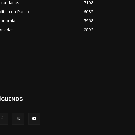
ecundarias
7108
lítica en Punto
6035
conomía
5968
ortadas
2893
ÍGUENOS