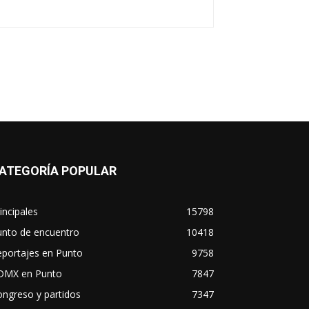
ATEGORÍA POPULAR
incipales
15798
unto de encuentro
10418
eportajes en Punto
9758
DMX en Punto
7847
ngreso y partidos
7347