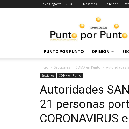
jueves, agosto 6, 2026
Nosotros
Publicidad
Re
Punto
por
punto
PUNTO POR PUNTO
OPINIÓN
SE
Inicio
Secciones
CDMX en Punto
Autoridades 
Secciones
CDMX en Punto
Autoridades SANI
21 personas por
CORONAVIRUS e