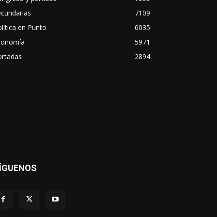
ecundarias
7109
lítica en Punto
6035
conomía
5971
ortadas
2894
ÍGUENOS