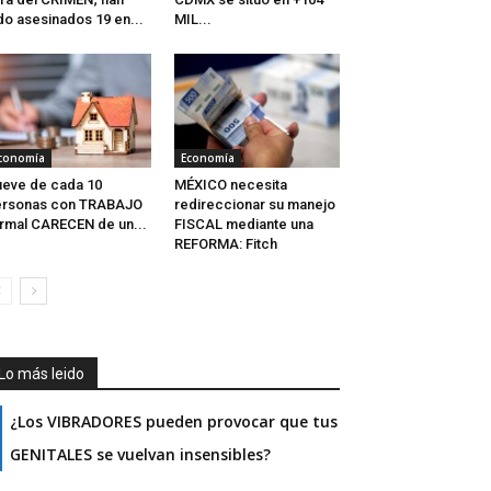
do asesinados 19 en...
MIL...
conomía
Economía
eve de cada 10
MÉXICO necesita
ersonas con TRABAJO
redireccionar su manejo
rmal CARECEN de un...
FISCAL mediante una
REFORMA: Fitch
Lo más leido
¿Los VIBRADORES pueden provocar que tus
GENITALES se vuelvan insensibles?