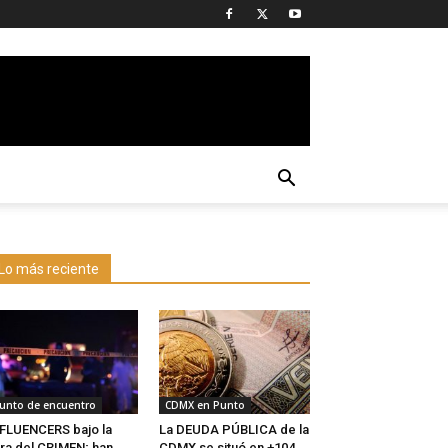
Lo más reciente
unto de encuentro
CDMX en Punto
FLUENCERS bajo la
La DEUDA PÚBLICA de la
ra del CRIMEN; han
CDMX se situó en +104