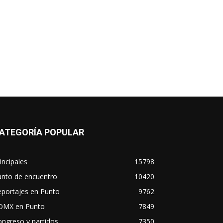
ATEGORÍA POPULAR
incipales
15798
unto de encuentro
10420
eportajes en Punto
9762
DMX en Punto
7849
ngreso y partidos
7350