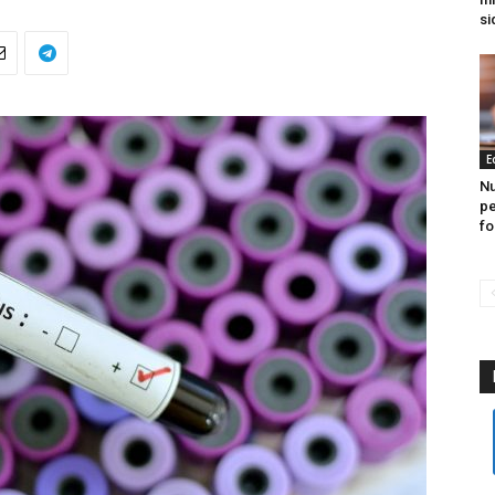
si
E
Nu
p
fo