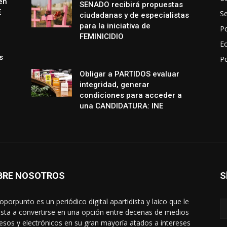
en
SENADO recibirá propuestas
E
S
ciudadanas y de especialistas
para la iniciativa de
Po
FEMINICIDIO
E
s
P
Obligar a PARTIDOS evaluar
integridad, generar
condiciones para acceder a
una CANDIDATURA: INE
BRE NOSOTROS
S
oporpunto es un periódico digital apartidista y laico que le
sta a convertirse en una opción entre decenas de medios
esos y electrónicos en su gran mayoría atados a intereses