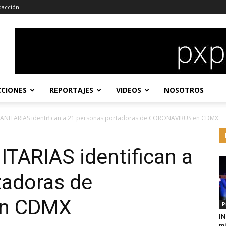
dacción
CCIONES
REPORTAJES
VIDEOS
NOSOTROS
SANITARIAS identifican a 21 personas portadoras de CORONAVIRUS en CDMX
TARIAS identifican a
tadoras de
n CDMX
P
IN
mi