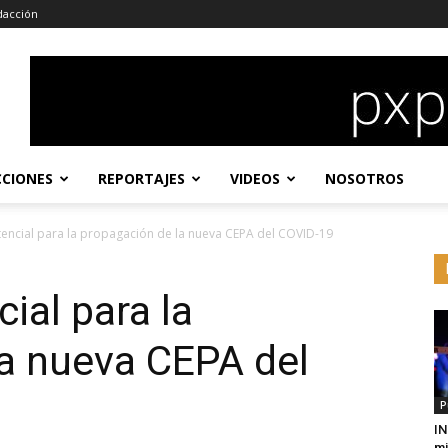
dacción
CCIONES
REPORTAJES
VIDEOS
NOSOTROS
ncial para la propagación de la nueva CEPA del COVID-19
al para la
a nueva CEPA del
P
IN
mi