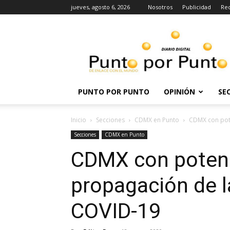
jueves, agosto 6, 2026
Nosotros
Publicidad
Re
Punto
por
punto
PUNTO POR PUNTO
OPINIÓN
SE
Inicio
Secciones
CDMX en Punto
CDMX con pote
Secciones
CDMX en Punto
CDMX con potenci
propagación de l
COVID-19