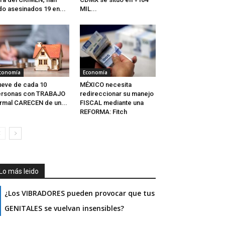
do asesinados 19 en...
MIL...
conomía
Economía
eve de cada 10
MÉXICO necesita
ersonas con TRABAJO
redireccionar su manejo
rmal CARECEN de un...
FISCAL mediante una
REFORMA: Fitch
Lo más leido
¿Los VIBRADORES pueden provocar que tus
GENITALES se vuelvan insensibles?