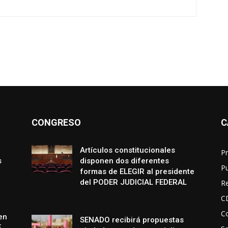
CONGRESO
C
Artículos constitucionales
Pr
s
disponen dos diferentes
P
formas de ELEGIR al presidente
del PODER JUDICIAL FEDERAL
R
C
Co
en
SENADO recibirá propuestas
E