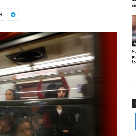
si
E
Nu
p
fo