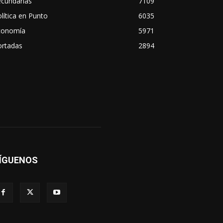
ecundarias
7109
lítica en Punto
6035
conomía
5971
ortadas
2894
ÍGUENOS