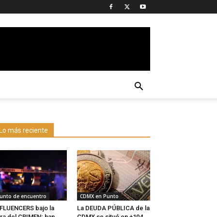
Lo más reciente
unto de encuentro
CDMX en Punto
FLUENCERS bajo la
La DEUDA PÚBLICA de la
ra del CRIMEN; han
CDMX se situó en +104