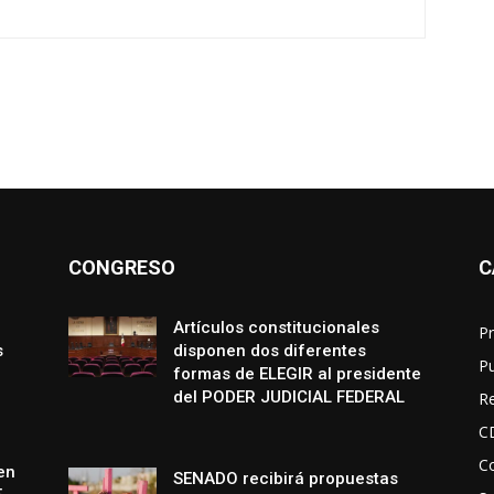
CONGRESO
C
Artículos constitucionales
Pr
s
disponen dos diferentes
P
formas de ELEGIR al presidente
del PODER JUDICIAL FEDERAL
R
C
Co
en
SENADO recibirá propuestas