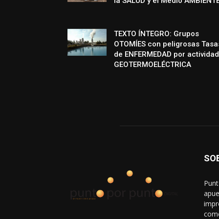
la SALUD y el Medio AMBIENT
TEXTO ÍNTEGRO: Grupos
OTOMÍES con peligrosas Tasa
de ENFERMEDAD por actividad
GEOTERMOELÉCTRICA
SO
Punt
apue
impr
come