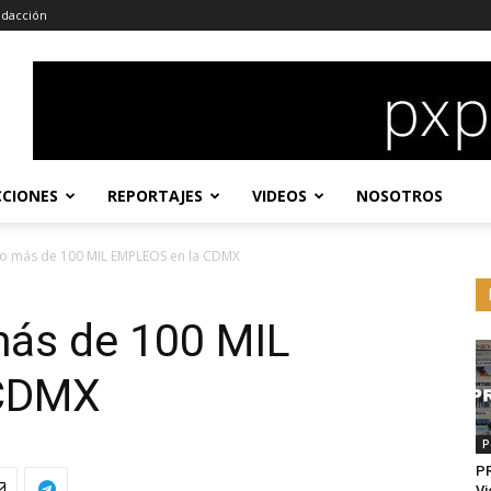
dacción
CCIONES
REPORTAJES
VIDEOS
NOSOTROS
do más de 100 MIL EMPLEOS en la CDMX
más de 100 MIL
 CDMX
P
P
Vi