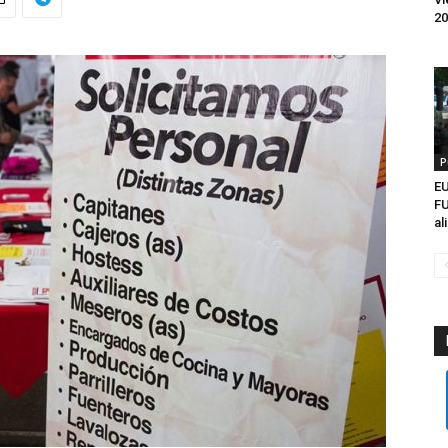
20
P
EU
FU
al