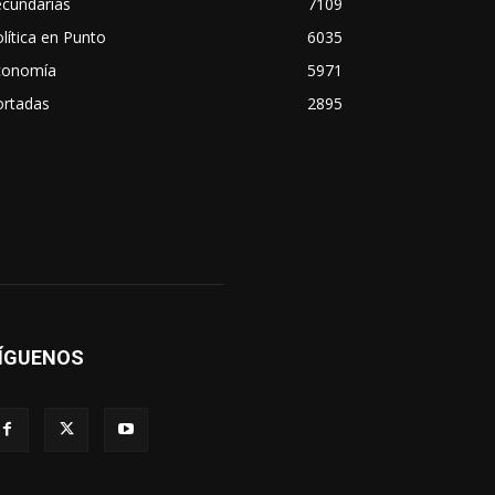
ecundarias
7109
lítica en Punto
6035
conomía
5971
ortadas
2895
ÍGUENOS