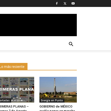
Lo más reciente
ortadas
Energía en Punto
RIMERAS PLANAS –
GOBIERNO de MÉXICO
ernes 7 de Agosto
evalúa poner en marcha