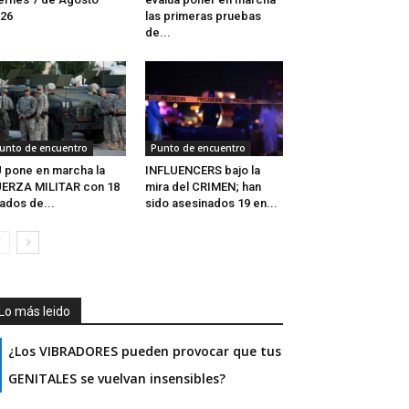
26
las primeras pruebas
de...
unto de encuentro
Punto de encuentro
 pone en marcha la
INFLUENCERS bajo la
ERZA MILITAR con 18
mira del CRIMEN; han
iados de...
sido asesinados 19 en...
Lo más leido
¿Los VIBRADORES pueden provocar que tus
GENITALES se vuelvan insensibles?