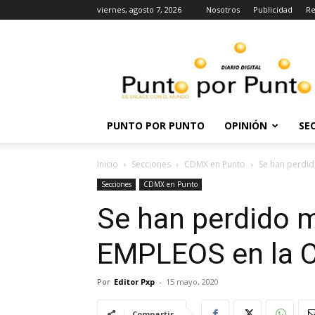
viernes, agosto 7, 2026
Nosotros
Publicidad
Re
Punto
por
punto
PUNTO POR PUNTO
OPINIÓN
SE
Inicio
Secciones
CDMX en Punto
Se han perdi
Secciones
CDMX en Punto
Se han perdido 
EMPLEOS en la
Por
Editor Pxp
-
15 mayo, 2020
Compartir