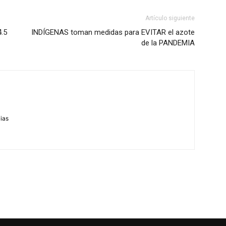
Artículo siguiente
.5
INDÍGENAS toman medidas para EVITAR el azote
de la PANDEMIA
m
cias