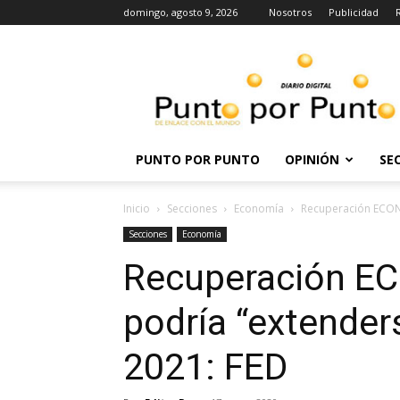
domingo, agosto 9, 2026
Nosotros
Publicidad
Punto
por
punto
PUNTO POR PUNTO
OPINIÓN
SE
Inicio
Secciones
Economía
Recuperación ECONÓ
Secciones
Economía
Recuperación E
podría “extenders
2021: FED