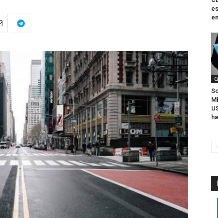
es
en
C
So
M
U
ha