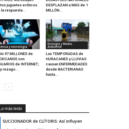
tos juguetes eróticos
DESPLAZAN a MÁS de 1
 la respuesta...
MILLÓN...
Ecología y Medio
iencia y tecnología
Ambiente
lo 97 MILLONES de
Las TEMPORADAS de
EXICANOS son
HURACANES y LLUVIAS
SUARIOS de INTERNET;
causan ENFERMEDADES
y rezago...
desde BACTERIANAS
hasta...
Lo más leido
SUCCIONADOR de CLÍTORIS: Así influyen