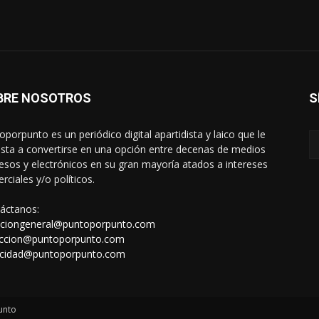
BRE NOSOTROS
S
oporpunto es un periódico digital apartidista y laico que le
sta a convertirse en una opción entre decenas de medios
esos y electrónicos en su gran mayoría atados a intereses
rciales y/o políticos.
áctanos:
cciongeneral@puntoporpunto.com
ccion@puntoporpunto.com
icidad@puntoporpunto.com
unto