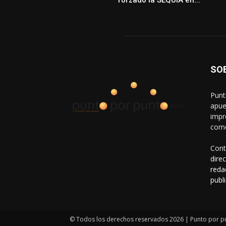
SO
Punt
apue
impr
come
Cont
dire
reda
publ
© Todos los derechos reservados 2026 | Punto por p