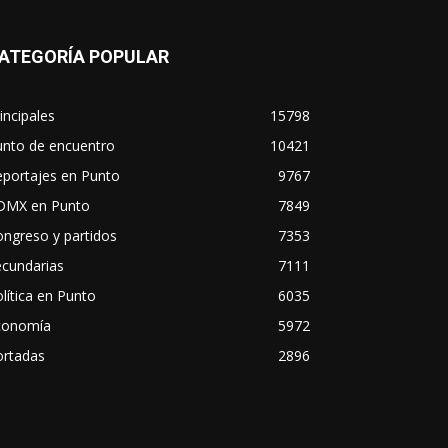
ATEGORÍA POPULAR
incipales
15798
unto de encuentro
10421
eportajes en Punto
9767
DMX en Punto
7849
ngreso y partidos
7353
ecundarias
7111
lítica en Punto
6035
conomía
5972
ortadas
2896