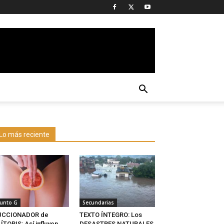
Lo más reciente
unto G
Secundarias
UCCIONADOR de
TEXTO ÍNTEGRO: Los
ÍTORIS: Así influyen
DESASTRES NATURALES