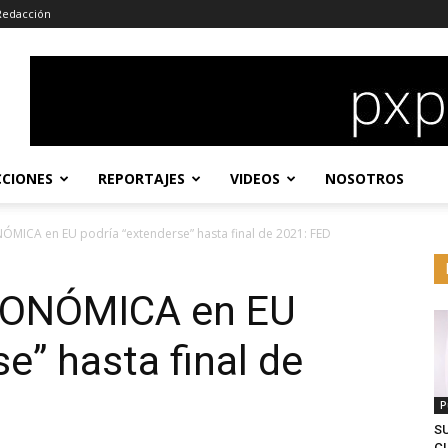
Redacción
CCIONES
REPORTAJES
VIDEOS
NOSOTROS
MICA en EU podría “extenderse” hasta final de 2021: FED
CONÓMICA en EU
e” hasta final de
P
S
CL