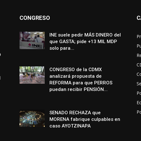
CONGRESO
C
INE suele pedir MÁS DINERO del
Pr
que GASTA; pide +13 MIL MDP
P
solo para...
O
R
C
CONGRESO de la CDMX
Co
analizará propuesta de
N
REFORMA para que PERROS
S
puedan recibir PENSIÓN...
Po
E
P
SENADO RECHAZA que
MORENA fabrique culpables en
caso AYOTZINAPA