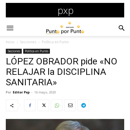
Inicio
Secciones
Política en Punto
Secciones
Política en Punto
LÓPEZ OBRADOR pide «NO
RELAJAR la DISCIPLINA
SANITARIA»
Por
Editor Pxp
-
16 mayo, 2020