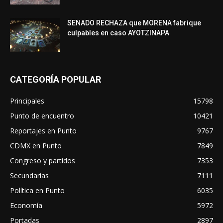
SENADO RECHAZA que MORENA fabrique
culpables en caso AYOTZINAPA
CATEGORÍA POPULAR
Principales
15798
Punto de encuentro
10421
Reportajes en Punto
9767
CDMX en Punto
7849
Congreso y partidos
7353
Secundarias
7111
Política en Punto
6035
Economía
5972
Portadas
2897