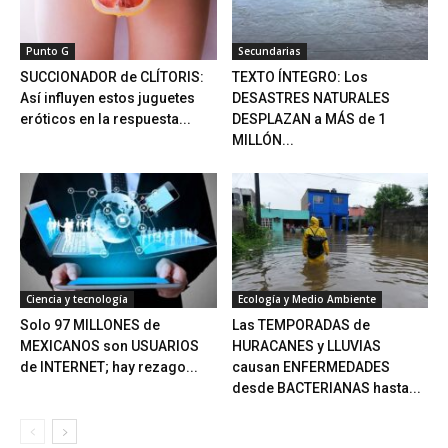
Punto G
Secundarias
SUCCIONADOR de CLÍTORIS:
TEXTO ÍNTEGRO: Los
Así influyen estos juguetes
DESASTRES NATURALES
eróticos en la respuesta...
DESPLAZAN a MÁS de 1
MILLÓN...
Ciencia y tecnología
Ecología y Medio Ambiente
Solo 97 MILLONES de
Las TEMPORADAS de
MEXICANOS son USUARIOS
HURACANES y LLUVIAS
de INTERNET; hay rezago...
causan ENFERMEDADES
desde BACTERIANAS hasta...