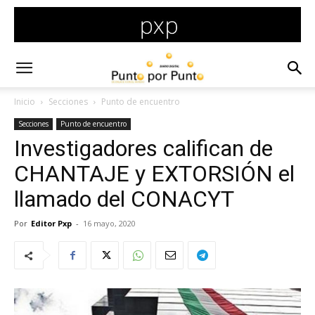
Inicio
Secciones
Punto de encuentro
Secciones
Punto de encuentro
Investigadores califican de
CHANTAJE y EXTORSIÓN el
llamado del CONACYT
Por
Editor Pxp
-
16 mayo, 2020