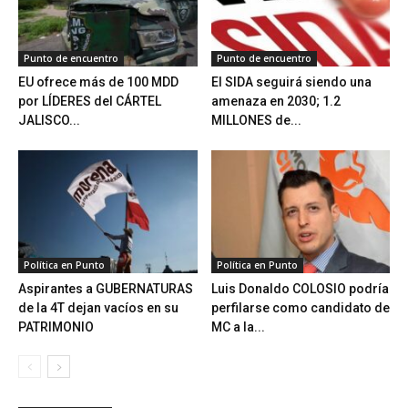
Punto de encuentro
Punto de encuentro
EU ofrece más de 100 MDD
El SIDA seguirá siendo una
por LÍDERES del CÁRTEL
amenaza en 2030; 1.2
JALISCO...
MILLONES de...
Política en Punto
Política en Punto
Aspirantes a GUBERNATURAS
Luis Donaldo COLOSIO podría
de la 4T dejan vacíos en su
perfilarse como candidato de
PATRIMONIO
MC a la...