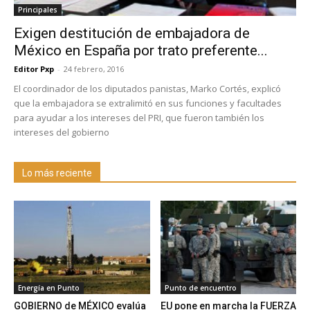
Principales
Exigen destitución de embajadora de
México en España por trato preferente...
Editor Pxp
-
24 febrero, 2016
El coordinador de los diputados panistas, Marko Cortés, explicó
que la embajadora se extralimitó en sus funciones y facultades
para ayudar a los intereses del PRI, que fueron también los
intereses del gobierno
Lo más reciente
Energía en Punto
Punto de encuentro
GOBIERNO de MÉXICO evalúa
EU pone en marcha la FUERZA