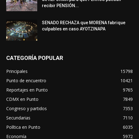
recibir PENSIÓN...
SENADO RECHAZA que MORENA fabrique
culpables en caso AYOTZINAPA
CATEGORÍA POPULAR
Principales
15798
Punto de encuentro
10421
Reportajes en Punto
9765
CDMX en Punto
7849
Congreso y partidos
7353
Secundarias
7110
Política en Punto
6035
Economía
5972