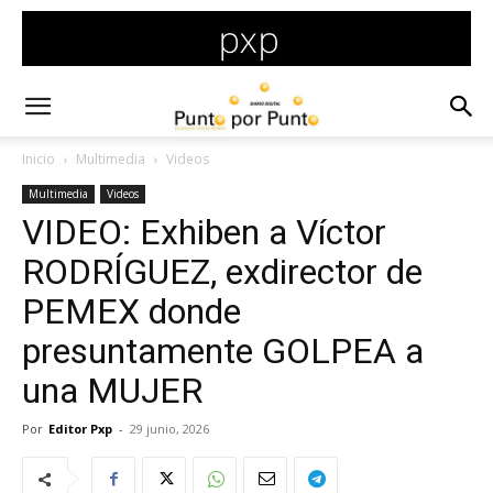
Inicio
Multimedia
Videos
Multimedia
Videos
VIDEO: Exhiben a Víctor
RODRÍGUEZ, exdirector de
PEMEX donde
presuntamente GOLPEA a
una MUJER
Por
Editor Pxp
-
29 junio, 2026