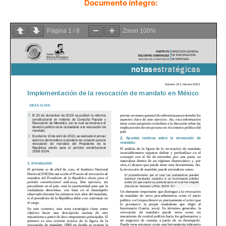
Documento íntegro:
Página
1
/
8
Zoom
100%