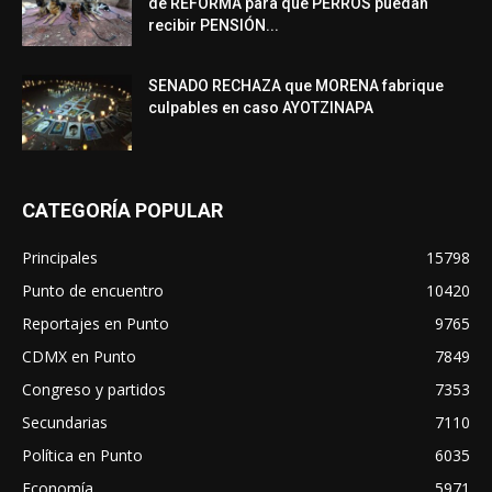
de REFORMA para que PERROS puedan
recibir PENSIÓN...
SENADO RECHAZA que MORENA fabrique
culpables en caso AYOTZINAPA
CATEGORÍA POPULAR
Principales
15798
Punto de encuentro
10420
Reportajes en Punto
9765
CDMX en Punto
7849
Congreso y partidos
7353
Secundarias
7110
Política en Punto
6035
Economía
5971