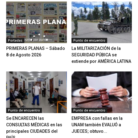
Portadas
Punto de encuentro
PRIMERAS PLANAS – Sábado
La MILITARIZACIÓN de la
8 de Agosto 2026
SEGURIDAD PÚBICA se
extiende por AMÉRICA LATINA
Punto de encuentro
Punto de encuentro
Se ENCARECEN las
EMPRESA con fallas en la
CONSULTAS MÉDICAS en las
UNAM también EVALUÓ a
principales CIUDADES del
JUECES; obtuvo...
PAÍS