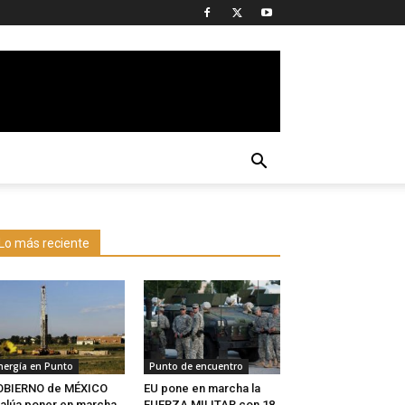
Lo más reciente
nergía en Punto
Punto de encuentro
OBIERNO de MÉXICO
EU pone en marcha la
alúa poner en marcha
FUERZA MILITAR con 18