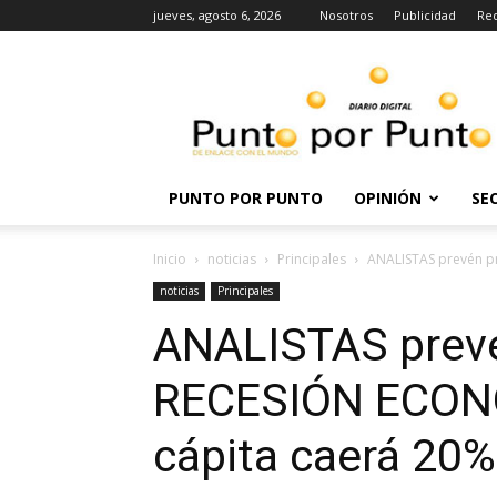
jueves, agosto 6, 2026
Nosotros
Publicidad
Re
Punto
por
punto
PUNTO POR PUNTO
OPINIÓN
SE
Inicio
noticias
Principales
ANALISTAS prevén p
noticias
Principales
ANALISTAS prev
RECESIÓN ECONÓ
cápita caerá 20%