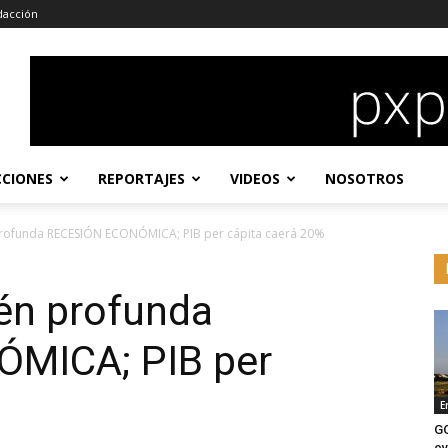
dacción
CCIONES
REPORTAJES
VIDEOS
NOSOTROS
rofunda RECESIÓN ECONÓMICA; PIB per cápita caerá 20%
én profunda
MICA; PIB per
E
G
ev