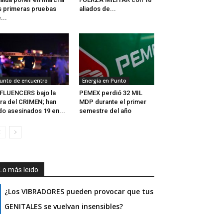
s primeras pruebas
aliados de...
...
unto de encuentro
Energía en Punto
FLUENCERS bajo la
PEMEX perdió 32 MIL
ra del CRIMEN; han
MDP durante el primer
do asesinados 19 en...
semestre del año
Lo más leido
¿Los VIBRADORES pueden provocar que tus
GENITALES se vuelvan insensibles?