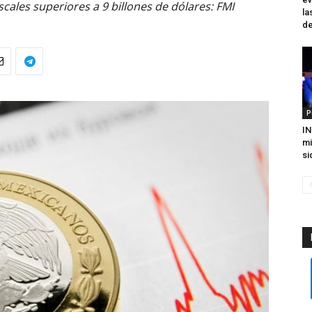
ales superiores a 9 billones de dólares: FMI
la
de
P
IN
mi
si