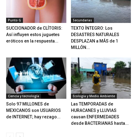
Punto G
Secundarias
SUCCIONADOR de CLÍTORIS:
TEXTO ÍNTEGRO: Los
Así influyen estos juguetes
DESASTRES NATURALES
eróticos en la respuesta...
DESPLAZAN a MÁS de 1
MILLÓN...
Ciencia y tecnología
Ecología y Medio Ambiente
Solo 97 MILLONES de
Las TEMPORADAS de
MEXICANOS son USUARIOS
HURACANES y LLUVIAS
de INTERNET; hay rezago...
causan ENFERMEDADES
desde BACTERIANAS hasta...