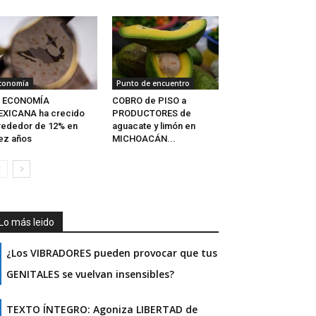
conomía
Punto de encuentro
a ECONOMÍA
COBRO de PISO a
EXICANA ha crecido
PRODUCTORES de
rededor de 12% en
aguacate y limón en
ez años
MICHOACÁN...
Lo más leido
¿Los VIBRADORES pueden provocar que tus
GENITALES se vuelvan insensibles?
TEXTO ÍNTEGRO: Agoniza LIBERTAD de