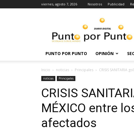
viernes, agosto 7, 2026
Nosotros
Publicidad
Re
Punto
por
punto
PUNTO POR PUNTO
OPINIÓN
SE
Inicio
noticias
Principales
CRISIS SANITARIA go
noticias
Principales
CRISIS SANITARI
MÉXICO entre lo
afectados