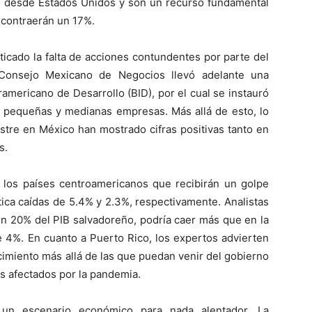
 desde Estados Unidos y son un recurso fundamental
contraerán un 17%.
icado la falta de acciones contundentes por parte del
Consejo Mexicano de Negocios llevó adelante una
ramericano de Desarrollo (BID), por el cual se instauró
 pequeñas y medianas empresas. Más allá de esto, lo
estre en México han mostrado cifras positivas tanto en
s.
 los países centroamericanos que recibirán un golpe
tica caídas de 5.4% y 2.3%, respectivamente. Analistas
un 20% del PIB salvadoreño, podría caer más que en la
e 4%. En cuanto a Puerto Rico, los expertos advierten
cimiento más allá de las que puedan venir del gobierno
s afectados por la pandemia.
 un escenario económico para nada alentador. La