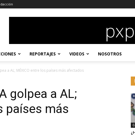
dacción
CCIONES
REPORTAJES
VIDEOS
NOSOTROS
lpea a AL; MÉXICO entre los países más afectados
A golpea a AL;
s países más
C
¿