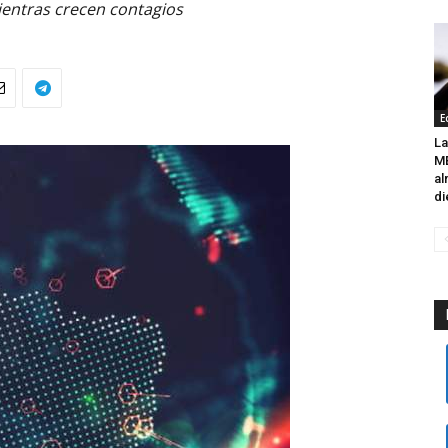
ientras crecen contagios
E
L
M
al
di