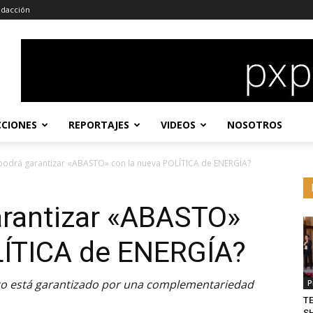
dacción
CCIONES
REPORTAJES
VIDEOS
NOSOTROS
podrá garantizar «ABASTO» con la nueva POLÍTICA de ENERGÍA?
rantizar «ABASTO»
LÍTICA de ENERGÍA?
ico está garantizado por una complementariedad
P
T
S