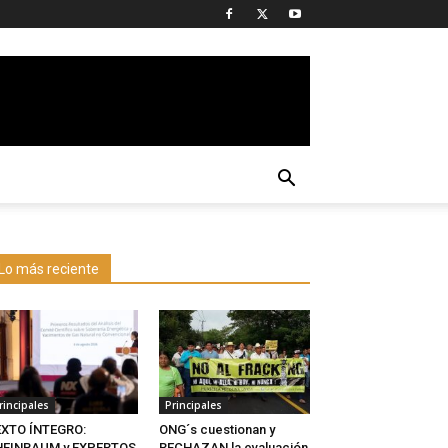
Lo más reciente
rincipales
Principales
EXTO ÍNTEGRO:
ONG´s cuestionan y
HEINBAUM y EXPERTOS
RECHAZAN la evaluación