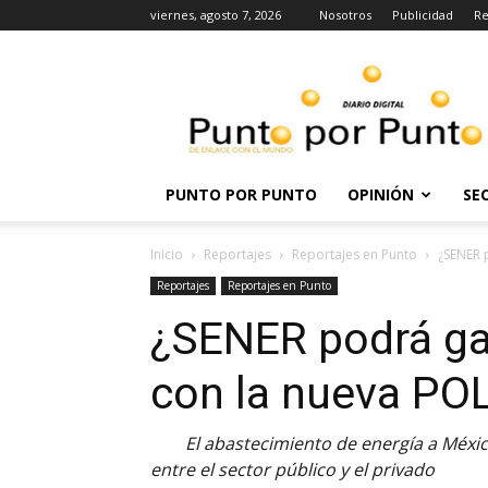
viernes, agosto 7, 2026
Nosotros
Publicidad
Re
Punto
por
punto
PUNTO POR PUNTO
OPINIÓN
SE
Inicio
Reportajes
Reportajes en Punto
¿SENER 
Reportajes
Reportajes en Punto
¿SENER podrá ga
con la nueva PO
El abastecimiento de energía a Méx
entre el sector público y el privado