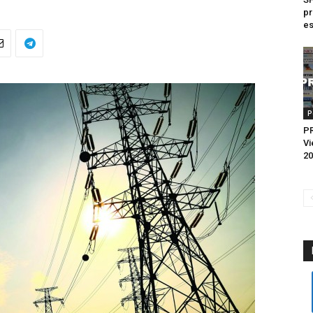
pr
es
P
P
Vi
20