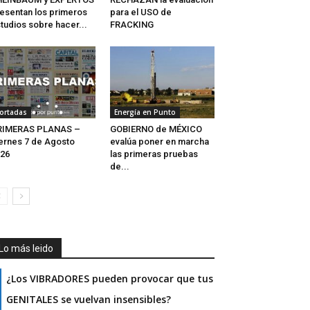
esentan los primeros
para el USO de
tudios sobre hacer...
FRACKING
ortadas
Energía en Punto
RIMERAS PLANAS –
GOBIERNO de MÉXICO
ernes 7 de Agosto
evalúa poner en marcha
26
las primeras pruebas
de...
Lo más leido
¿Los VIBRADORES pueden provocar que tus
GENITALES se vuelvan insensibles?