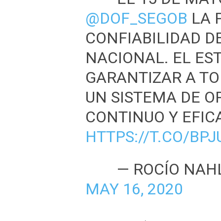
@DOF_SEGOB
⁩ LA
CONFIABILIDAD D
NACIONAL. EL ES
GARANTIZAR A T
UN SISTEMA DE O
CONTINUO Y EFIC
HTTPS://T.CO/BP
— ROCÍO NAH
MAY 16, 2020