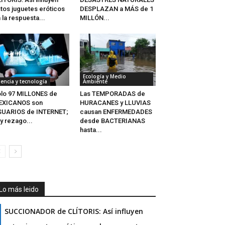
tos juguetes eróticos
DESPLAZAN a MÁS de 1
 la respuesta...
MILLÓN...
Ecología y Medio
iencia y tecnología
Ambiente
lo 97 MILLONES de
Las TEMPORADAS de
EXICANOS son
HURACANES y LLUVIAS
SUARIOS de INTERNET;
causan ENFERMEDADES
y rezago...
desde BACTERIANAS
hasta...
Lo más leido
SUCCIONADOR de CLÍTORIS: Así influyen