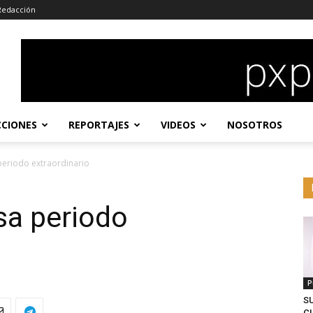
Redacción
CCIONES
REPORTAJES
VIDEOS
NOSOTROS
eriodo extraordinario
sa periodo
P
S
CL