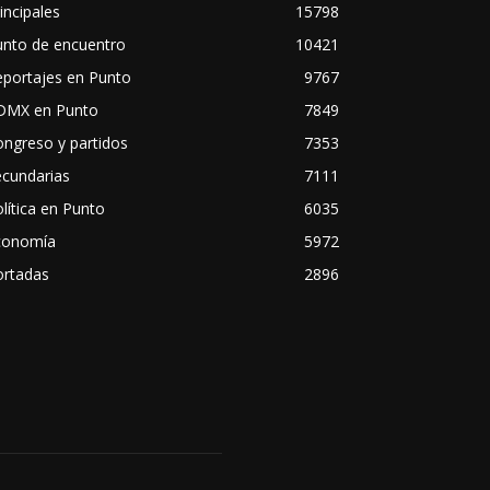
incipales
15798
unto de encuentro
10421
eportajes en Punto
9767
DMX en Punto
7849
ngreso y partidos
7353
ecundarias
7111
lítica en Punto
6035
conomía
5972
ortadas
2896