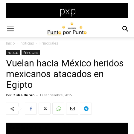
Inicio
noticias
Principales
noticias
Principales
Vuelan hacia México heridos
mexicanos atacados en
Egipto
Por
Zulia Durán
-
17 septiembre, 2015