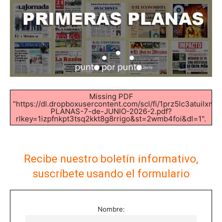
Missing PDF
"https://dl.dropboxusercontent.com/scl/fi/1prz5lc3atuilxm
PLANAS-7-de-JUNIO-2026-2.pdf?
rlkey=1izpfnkpt3tsq2kkt8g8rrigo&st=2wmb4foi&dl=1".
Recibe nuestro boletín informativo,
suscríbete usando el formulario
Nombre: