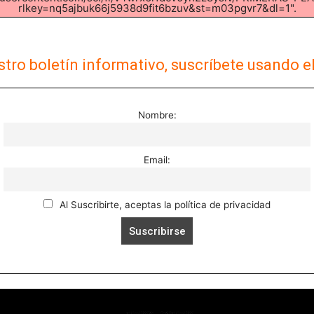
rlkey=nq5ajbuk66j5938d9fit6bzuv&st=m03pgvr7&dl=1".
tro boletín informativo, suscríbete usando e
Nombre:
Email:
Al Suscribirte, aceptas la política de privacidad