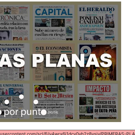
boxusercontent.com/scl/fi/v4wrx6i1dcv0yh2z8ysiv/PRIMERAS-P