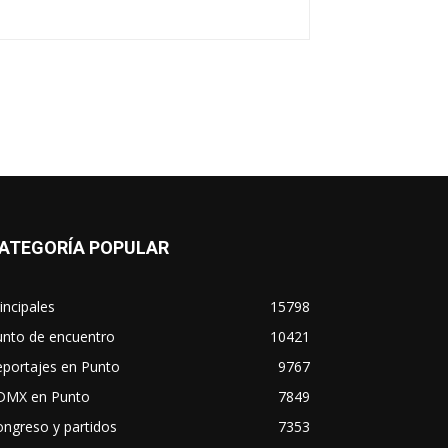
ATEGORÍA POPULAR
incipales
15798
unto de encuentro
10421
eportajes en Punto
9767
DMX en Punto
7849
ngreso y partidos
7353