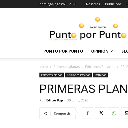
domingo, agosto 9, 2026
Nosotros
Publicidad
Punto
por
punto
PUNTO POR PUNTO
OPINIÓN
SE
Inicio
Primeras planas
Ediciones Pasadas
PRIM
Primeras planas
Ediciones Pasadas
Portadas
PRIMERAS PLANA
Por
Editor Pxp
-
30 junio, 2026
Compartir