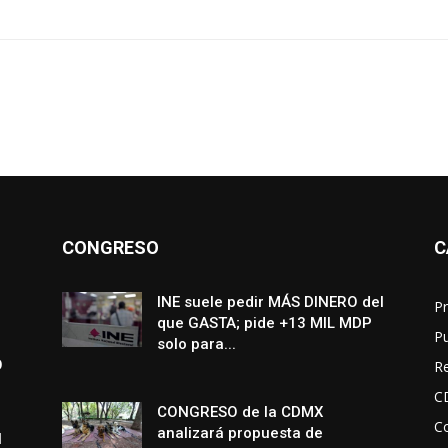
CONGRESO
C
INE suele pedir MÁS DINERO del
Pr
que GASTA; pide +13 MIL MDP
P
solo para...
O
R
C
CONGRESO de la CDMX
Co
analizará propuesta de
N