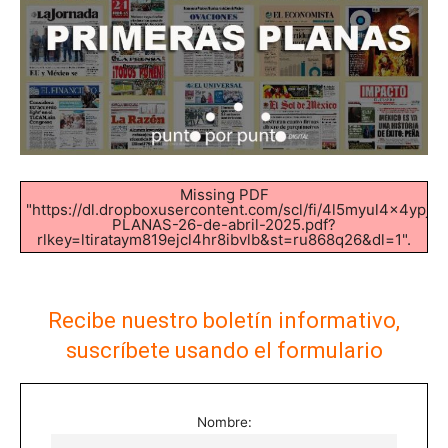
Missing PDF
"https://dl.dropboxusercontent.com/scl/fi/4l5myul4x4yp
PLANAS-26-de-abril-2025.pdf?
rlkey=ltirataym819ejcl4hr8ibvlb&st=ru868q26&dl=1".
Recibe nuestro boletín informativo,
suscríbete usando el formulario
Nombre: