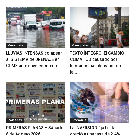
Principales
Principales
LLUVIAS INTENSAS colapsan
TEXTO ÍNTEGRO: El CAMBIO
al SISTEMA de DRENAJE en
CLIMÁTICO causado por
CDMX ante envejecimiento...
humanos ha intensificado
la...
Portadas
Economía
PRIMERAS PLANAS – Sábado
La INVERSIÓN fija bruta
8 de Agosto 2026
creció a una tasa de 2.4%