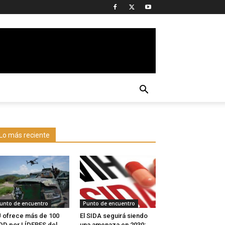
Lo más reciente
unto de encuentro
Punto de encuentro
 ofrece más de 100
El SIDA seguirá siendo
D por LÍDERES del
una amenaza en 2030;