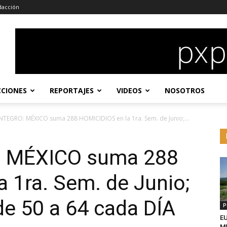
dacción
CCIONES
REPORTAJES
VIDEOS
NOSOTROS
NTEGRO: MÉXICO suma 288 HOMICIDIOS en la 1ra. Sem. de Junio;...
 MÉXICO suma 288
 1ra. Sem. de Junio;
e 50 a 64 cada DÍA
P
EU
MD