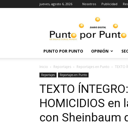
jueves, agosto 6, 2026
Nosotros
Publicidad
Re
Punto
por
punto
PUNTO POR PUNTO
OPINIÓN
SE
Inicio
Reportajes
Reportajes en Punto
TEXTO Í
Reportajes
Reportajes en Punto
TEXTO ÍNTEGRO:
HOMICIDIOS en la
con Sheinbaum d