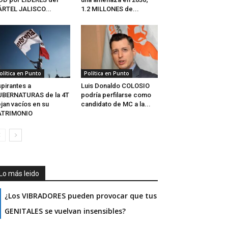
RTEL JALISCO...
1.2 MILLONES de...
olítica en Punto
Política en Punto
pirantes a
Luis Donaldo COLOSIO
UBERNATURAS de la 4T
podría perfilarse como
jan vacíos en su
candidato de MC a la...
ATRIMONIO
Lo más leido
¿Los VIBRADORES pueden provocar que tus
GENITALES se vuelvan insensibles?