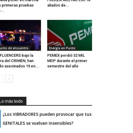
s primeras pruebas
aliados de...
...
unto de encuentro
Energía en Punto
FLUENCERS bajo la
PEMEX perdió 32 MIL
ra del CRIMEN; han
MDP durante el primer
do asesinados 19 en...
semestre del año
Lo más leido
¿Los VIBRADORES pueden provocar que tus
GENITALES se vuelvan insensibles?