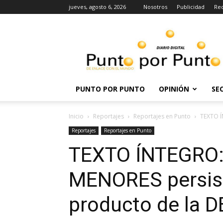
jueves, agosto 6, 2026
Nosotros
Publicidad
Re
Punto
por
punto
PUNTO POR PUNTO
OPINIÓN
SE
Inicio
Reportajes
Reportajes en Punto
TEXTO Í
Reportajes
Reportajes en Punto
TEXTO ÍNTEGRO:
MENORES persis
producto de la