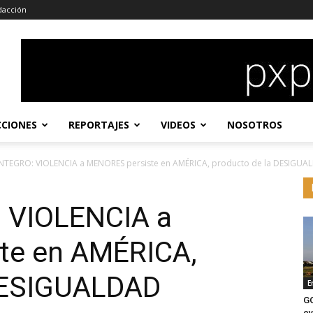
dacción
CCIONES
REPORTAJES
VIDEOS
NOSOTROS
NTEGRO: VIOLENCIA a MENORES persiste en AMÉRICA, producto de la DESIGUA
 VIOLENCIA a
te en AMÉRICA,
 DESIGUALDAD
E
G
ev