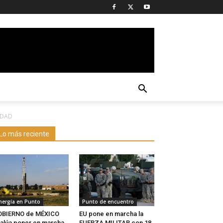
LDAD
Lo más reciente
nergía en Punto
Punto de encuentro
OBIERNO de MÉXICO
EU pone en marcha la
alúa poner en marcha
FUERZA MILITAR con 18