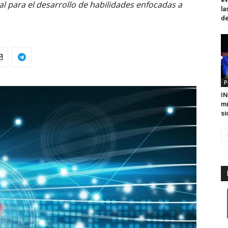
al para el desarrollo de habilidades enfocadas a
la
de
P
IN
mi
si