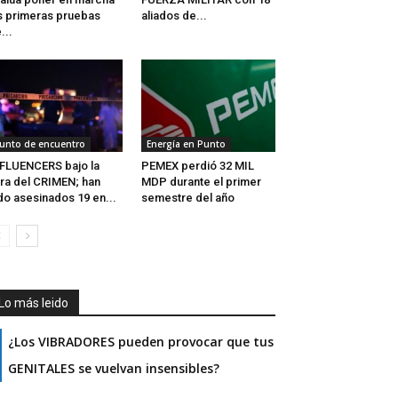
s primeras pruebas
aliados de...
...
unto de encuentro
Energía en Punto
FLUENCERS bajo la
PEMEX perdió 32 MIL
ra del CRIMEN; han
MDP durante el primer
do asesinados 19 en...
semestre del año
Lo más leido
¿Los VIBRADORES pueden provocar que tus
GENITALES se vuelvan insensibles?