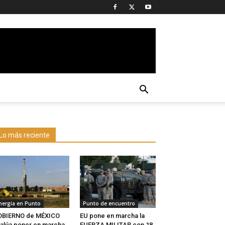
Lo más reciente
nergía en Punto
Punto de encuentro
OBIERNO de MÉXICO
EU pone en marcha la
alúa poner en marcha
FUERZA MILITAR con 18