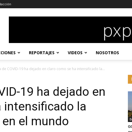
dacción
CCIONES
REPORTAJES
VIDEOS
NOSOTROS
de COVID-19 ha dejado en claro como se ha intensificado la...
ID-19 ha dejado en
 intensificado la
 en el mundo
E
G
ev