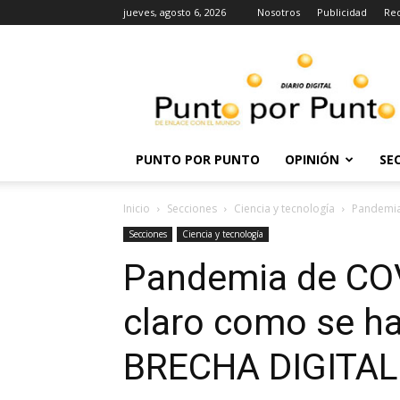
jueves, agosto 6, 2026
Nosotros
Publicidad
Re
Punto
por
punto
PUNTO POR PUNTO
OPINIÓN
SE
Inicio
Secciones
Ciencia y tecnología
Pandemia 
Secciones
Ciencia y tecnología
Pandemia de COV
claro como se ha
BRECHA DIGITAL