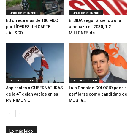
Punto de encuentro
Punto de encuentro
EU ofrece más de 100 MDD
El SIDA seguirá siendo una
por LÍDERES del CÁRTEL
amenaza en 2030; 1.2
JALISCO...
MILLONES de...
Política en Punto
Política en Punto
Aspirantes a GUBERNATURAS
Luis Donaldo COLOSIO podría
de la 4T dejan vacíos en su
perfilarse como candidato de
PATRIMONIO
MC a la...
Lo más leido