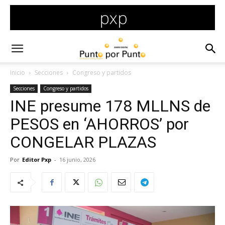
Inicio
Secciones
Congreso y partidos
Secciones
Congreso y partidos
INE presume 178 MLLNS de
PESOS en ‘AHORROS’ por
CONGELAR PLAZAS
Por
Editor Pxp
-
16 junio, 2026