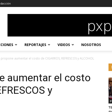
dacción
CCIONES
REPORTAJES
VIDEOS
NOSOTROS
propone aumentar el costo de CIGARROS, REFRESCOS y ALCOHOL
 aumentar el costo
EFRESCOS y
P
T
S