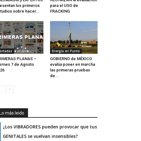
esentan los primeros
para el USO de
tudios sobre hacer...
FRACKING
ortadas
Energía en Punto
RIMERAS PLANAS –
GOBIERNO de MÉXICO
ernes 7 de Agosto
evalúa poner en marcha
26
las primeras pruebas
de...
Lo más leido
¿Los VIBRADORES pueden provocar que tus
GENITALES se vuelvan insensibles?