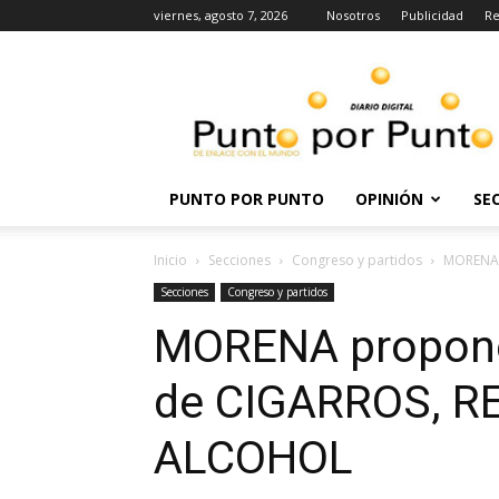
viernes, agosto 7, 2026
Nosotros
Publicidad
Re
Punto
por
punto
PUNTO POR PUNTO
OPINIÓN
SE
Inicio
Secciones
Congreso y partidos
MORENA 
Secciones
Congreso y partidos
MORENA propone
de CIGARROS, R
ALCOHOL