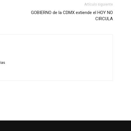
Artículo siguiente
GOBIERNO de la CDMX extiende el HOY NO
CIRCULA
m
cias