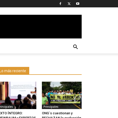
Lo más reciente
rincipales
Principales
EXTO ÍNTEGRO:
ONG´s cuestionan y
HEINBAUM y EXPERTOS
RECHAZAN la evaluación