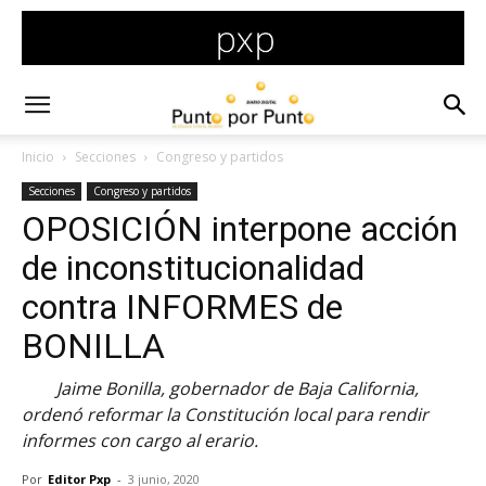
Inicio
Secciones
Congreso y partidos
Secciones
Congreso y partidos
OPOSICIÓN interpone acción
de inconstitucionalidad
contra INFORMES de
BONILLA
Jaime Bonilla, gobernador de Baja California,
ordenó reformar la Constitución local para rendir
informes con cargo al erario.
Por
Editor Pxp
-
3 junio, 2020