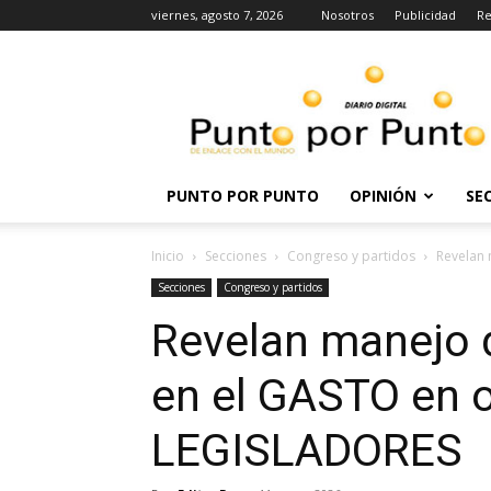
viernes, agosto 7, 2026
Nosotros
Publicidad
Re
Punto
por
punto
PUNTO POR PUNTO
OPINIÓN
SE
Inicio
Secciones
Congreso y partidos
Revelan 
Secciones
Congreso y partidos
Revelan manejo 
en el GASTO en o
LEGISLADORES