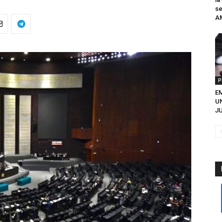
se
A
P
EM
U
JU