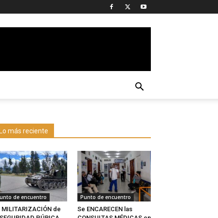
Lo más reciente
unto de encuentro
Punto de encuentro
 MILITARIZACIÓN de
Se ENCARECEN las
a SEGURIDAD PÚBICA
CONSULTAS MÉDICAS en