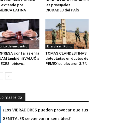
 extiende por
las principales
MÉRICA LATINA
CIUDADES del PAÍS
unto de encuentro
Energía en Punto
PRESA con fallas en la
TOMAS CLANDESTINAS
NAM también EVALUÓ a
detectadas en ductos de
ECES; obtuvo...
PEMEX se elevaron 3.7%
Lo más leido
¿Los VIBRADORES pueden provocar que tus
GENITALES se vuelvan insensibles?