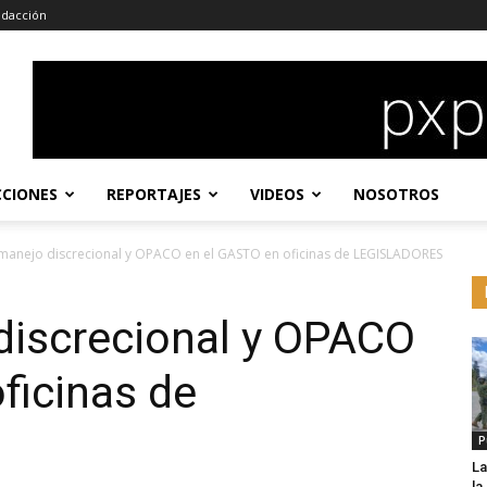
dacción
CCIONES
REPORTAJES
VIDEOS
NOSOTROS
manejo discrecional y OPACO en el GASTO en oficinas de LEGISLADORES
discrecional y OPACO
ficinas de
P
La
l