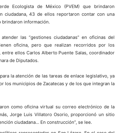
erde Ecologista de México (PVEM) que brindaron
ón ciudadana, 43 de ellos reportaron contar con una
no brindaron información.
 atender las “gestiones ciudadanas” en oficinas del
ienen oficina, pero que realizan recorridos por los
, entre ellos Carlos Alberto Puente Salas, coordinador
mara de Diputados.
para la atención de las tareas de enlace legislativo, ya
por los municipios de Zacatecas y de los que integran la
ron como oficina virtual su correo electrónico de la
más, Jorge Luis Villatoro Osorio, proporcionó un sitio
ención ciudadana… En construcción”, se lee.
políticas representadas en San Lázaro. En el caso del