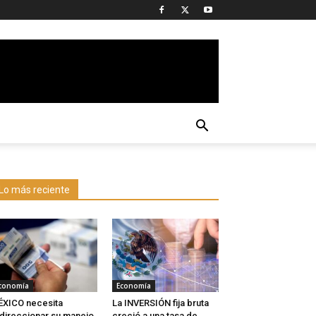
Lo más reciente
conomía
Economía
XICO necesita
La INVERSIÓN fija bruta
direccionar su manejo
creció a una tasa de