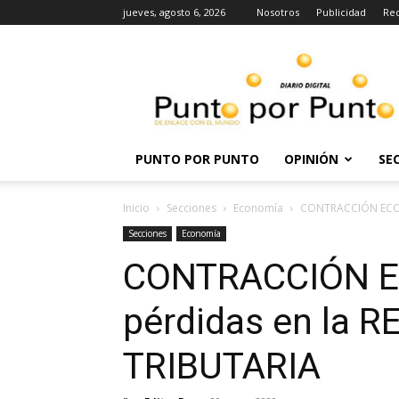
jueves, agosto 6, 2026
Nosotros
Publicidad
Re
Punto
por
punto
PUNTO POR PUNTO
OPINIÓN
SE
Inicio
Secciones
Economía
CONTRACCIÓN ECON
Secciones
Economía
CONTRACCIÓN E
pérdidas en la
TRIBUTARIA