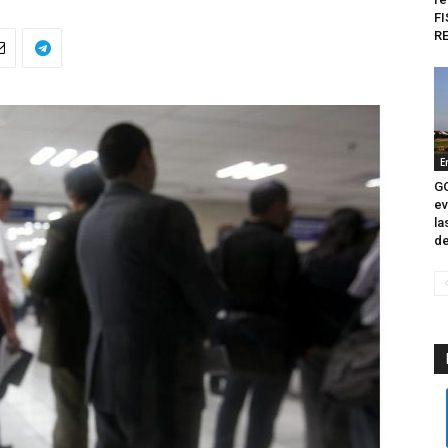
FI
RE
E
G
ev
la
de