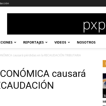
dacción
CCIONES
REPORTAJES
VIDEOS
NOSOTROS
ÓMICA causará pérdidas en la RECAUDACIÓN TRIBUTARIA
CONÓMICA causará
 RECAUDACIÓN
E
MÉ
re