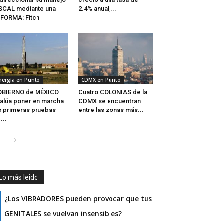
SCAL mediante una
2.4% anual,...
FORMA: Fitch
nergía en Punto
CDMX en Punto
OBIERNO de MÉXICO
Cuatro COLONIAS de la
alúa poner en marcha
CDMX se encuentran
s primeras pruebas
entre las zonas más...
...
Lo más leido
¿Los VIBRADORES pueden provocar que tus
GENITALES se vuelvan insensibles?