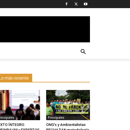
Lo más reciente
rincipales
Principales
EXTO ÍNTEGRO:
ONG’s y Ambientalistas
HEINBAUM y EXPERTOS
RECHAZAN metodología