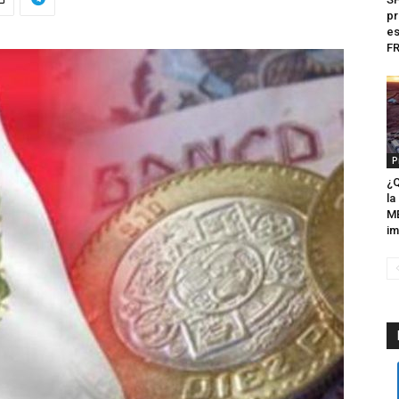
pr
es
FR
P
¿Q
la
ME
im