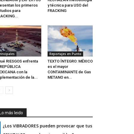
esentan los primeros
y técnica para USO del
tudios para
FRACKING
ACKING...
rincipales
Reportajes en Punto
ué RIESGOS enfrenta
TEXTO ÍNTEGRO: MÉXICO
 REPÚBLICA
es el mayor
XICANA con la
CONTAMINANTE de Gas
plementación de la...
METANO en...
Lo más leido
¿Los VIBRADORES pueden provocar que tus