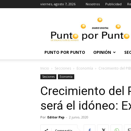
viernes, agosto 7, 2026
Nosotros
Publicidad
Re
Punto
por
punto
PUNTO POR PUNTO
OPINIÓN
SE
Inicio
Secciones
Economía
Crecimiento del PI
Secciones
Economía
Crecimiento del
será el idóneo: 
Por
Editor Pxp
-
2 junio, 2020
Compartir