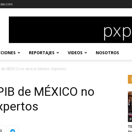
dacción
CCIONES
REPORTAJES
VIDEOS
NOSOTROS
B de MÉXICO no será el idóneo: Expertos
 PIB de MÉXICO no
Expertos
P
T
S