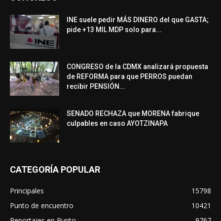
INE suele pedir MÁS DINERO del que GASTA;
pide +13 MIL MDP solo para...
CONGRESO de la CDMX analizará propuesta
de REFORMA para que PERROS puedan
recibir PENSIÓN...
SENADO RECHAZA que MORENA fabrique
culpables en caso AYOTZINAPA
CATEGORÍA POPULAR
Principales
15798
Punto de encuentro
10421
Reportajes en Punto
9767