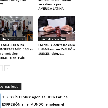
26
se extiende por
AMÉRICA LATINA
unto de encuentro
Punto de encuentro
e ENCARECEN las
EMPRESA con fallas en la
ONSULTAS MÉDICAS en
UNAM también EVALUÓ a
s principales
JUECES; obtuvo...
UDADES del PAÍS
Lo más leido
TEXTO ÍNTEGRO: Agoniza LIBERTAD de
EXPRESIÓN en el MUNDO; emplean el