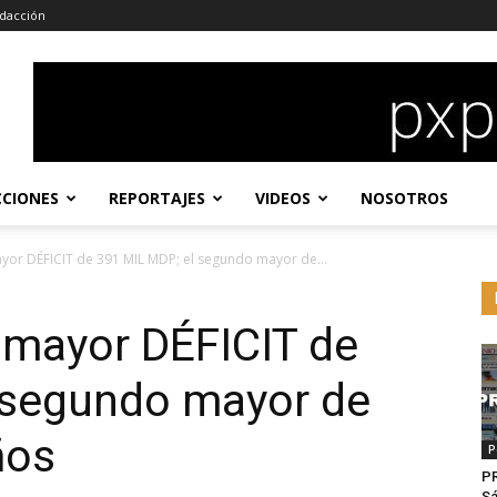
dacción
CCIONES
REPORTAJES
VIDEOS
NOSOTROS
yor DÉFICIT de 391 MIL MDP; el segundo mayor de...
 mayor DÉFICIT de
 segundo mayor de
ños
P
P
Sá