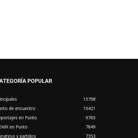
ATEGORÍA POPULAR
incipales
15798
unto de encuentro
10421
eportajes en Punto
9765
DMX en Punto
7849
ngreso y partidos
7353