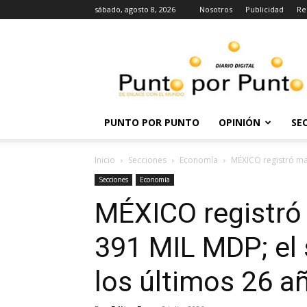
sábado, agosto 8, 2026
Nosotros
Publicidad
Re
Punto
por
punto
PUNTO POR PUNTO
OPINIÓN
SE
Inicio
Secciones
Economía
MÉXICO registró ma
Secciones
Economía
MÉXICO registró
391 MIL MDP; el
los últimos 26 a