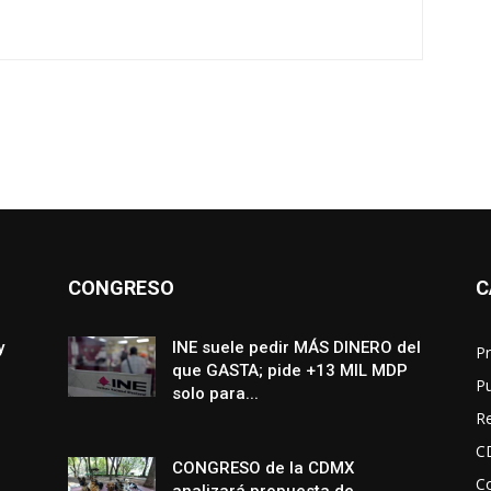
CONGRESO
C
y
INE suele pedir MÁS DINERO del
Pr
que GASTA; pide +13 MIL MDP
P
solo para...
R
C
CONGRESO de la CDMX
Co
analizará propuesta de