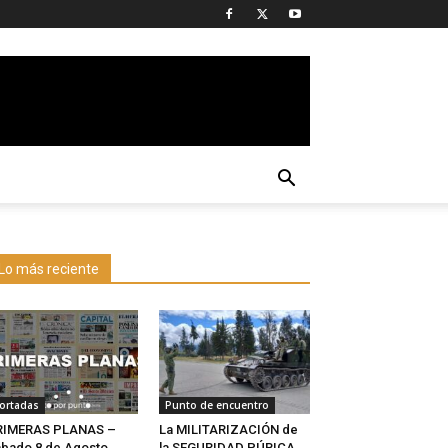
Lo más reciente
ortadas
Punto de encuentro
RIMERAS PLANAS –
La MILITARIZACIÓN de
bado 8 de Agosto
la SEGURIDAD PÚBICA