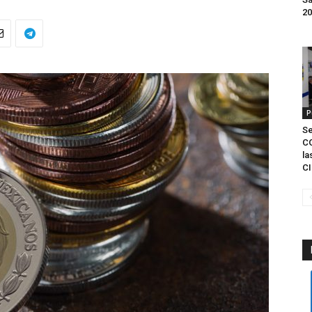
20
P
S
C
la
CI