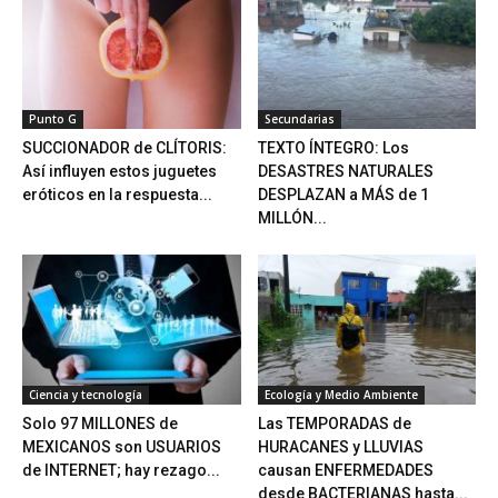
Punto G
Secundarias
SUCCIONADOR de CLÍTORIS:
TEXTO ÍNTEGRO: Los
Así influyen estos juguetes
DESASTRES NATURALES
eróticos en la respuesta...
DESPLAZAN a MÁS de 1
MILLÓN...
Ciencia y tecnología
Ecología y Medio Ambiente
Solo 97 MILLONES de
Las TEMPORADAS de
MEXICANOS son USUARIOS
HURACANES y LLUVIAS
de INTERNET; hay rezago...
causan ENFERMEDADES
desde BACTERIANAS hasta...