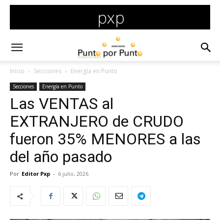
Inicio
Secciones
Energía en Punto
Secciones
Energía en Punto
Las VENTAS al
EXTRANJERO de CRUDO
fueron 35% MENORES a las
del año pasado
Por
Editor Pxp
-
6 julio, 2026