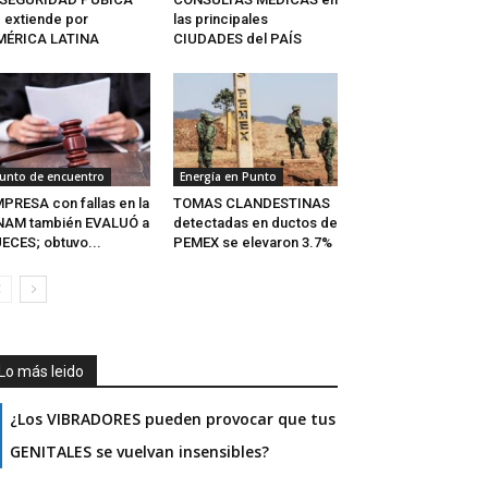
 extiende por
las principales
MÉRICA LATINA
CIUDADES del PAÍS
unto de encuentro
Energía en Punto
PRESA con fallas en la
TOMAS CLANDESTINAS
NAM también EVALUÓ a
detectadas en ductos de
ECES; obtuvo...
PEMEX se elevaron 3.7%
Lo más leido
¿Los VIBRADORES pueden provocar que tus
GENITALES se vuelvan insensibles?