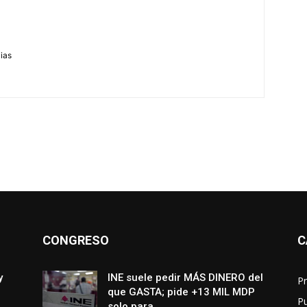
m
cias
CONGRESO
C
y
INE suele pedir MÁS DINERO del
Pr
que GASTA; pide +13 MIL MDP
P
solo para...