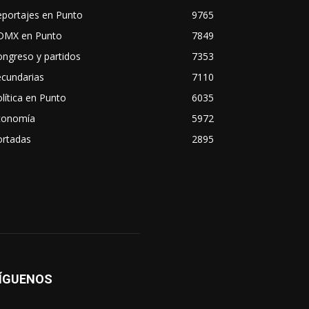
eportajes en Punto
9765
DMX en Punto
7849
ngreso y partidos
7353
ecundarias
7110
lítica en Punto
6035
conomía
5972
ortadas
2895
ÍGUENOS