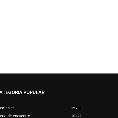
ATEGORÍA POPULAR
incipales
15798
unto de encuentro
10421