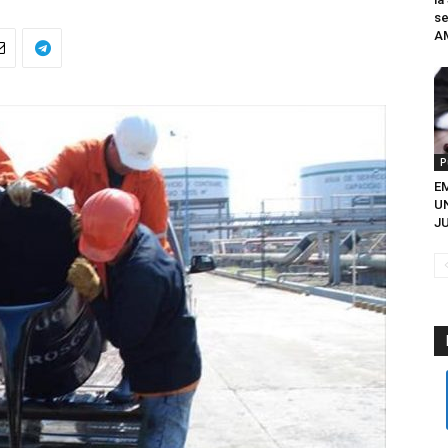
se
A
P
EM
U
JU