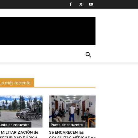
Lo más reciente
unto de encuentro
Punto de encuentro
 MILITARIZACIÓN de
Se ENCARECEN las
a SEGURIDAD PÚBICA
CONSULTAS MÉDICAS en