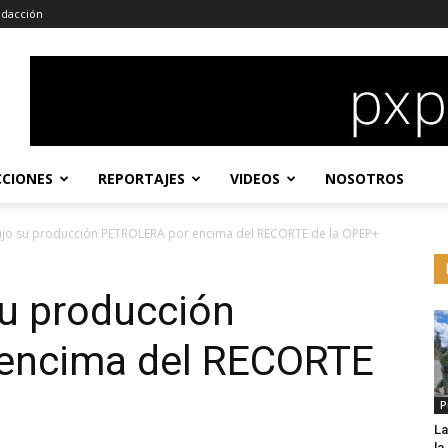
dacción
CCIONES
REPORTAJES
VIDEOS
NOSOTROS
jo su producción PETROLERA por encima del RECORTE de la OPEP+
u producción
encima del RECORTE
P
La
l