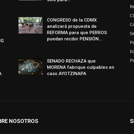
R
C
CONGRESO de la CDMX
Co
analizará propuesta de
REFORMA para que PERROS
S
puedan recibir PENSIÓN...
NG
Po
E
P
SENADO RECHAZA que
MORENA fabrique culpables en
A
caso AYOTZINAPA
BRE NOSOTROS
S