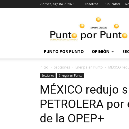
viernes, agosto 7, 2026
Nosotros
Publicidad
Re
Punto
por
punto
PUNTO POR PUNTO
OPINIÓN
SE
Inicio
Secciones
Energía en Punto
MÉXICO redu
Secciones
Energía en Punto
MÉXICO redujo s
PETROLERA por 
de la OPEP+