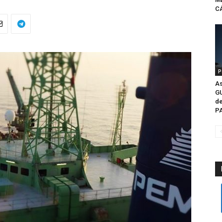
CÁ
P
As
G
de
P