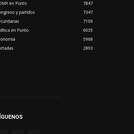
DMX en Punto
7847
ngreso y partidos
7347
ecundarias
7109
lítica en Punto
6035
conomía
5968
ortadas
2893
ÍGUENOS