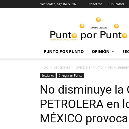
miércoles, agosto 5, 2026
Nosotros
Publicidad
Punto
por
punto
PUNTO POR PUNTO
OPINIÓN
SE
Inicio
Secciones
Energía en Punto
No disminuye
Secciones
Energía en Punto
No disminuye la 
PETROLERA en lo
MÉXICO provocad