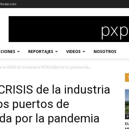
Redacción
CCIONES
REPORTAJES
VIDEOS
NOSOTROS
 la CRISIS de la industria PETROLERA en los puertos de...
CRISIS de la industria
s puertos de
a por la pandemia
P
EU
MD