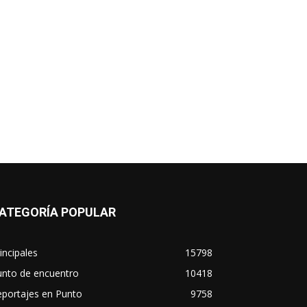
ATEGORÍA POPULAR
incipales
15798
unto de encuentro
10418
eportajes en Punto
9758