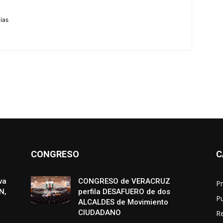
m
cias
CONGRESO
C
va
CONGRESO de VERACRUZ
Pr
N,
perfila DESAFUERO de dos
P
ALCALDES de Movimiento
CIUDADANO
R