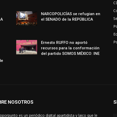
C
Co
NARCOPOLICÍAS se refugian en
S
NA
el SENADO de la REPÚBLICA
Po
E
P
Ernesto RUFFO no aportó
recursos para la conformación
del partido SOMOS MÉXICO: INE
de
BRE NOSOTROS
S
oporpunto es un periódico digital apartidista y laico que le