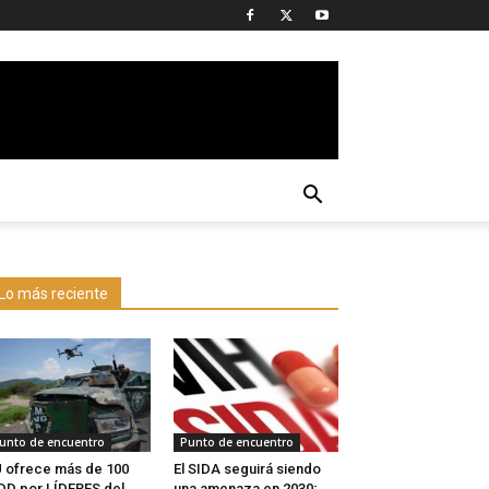
Lo más reciente
unto de encuentro
Punto de encuentro
 ofrece más de 100
El SIDA seguirá siendo
D por LÍDERES del
una amenaza en 2030;