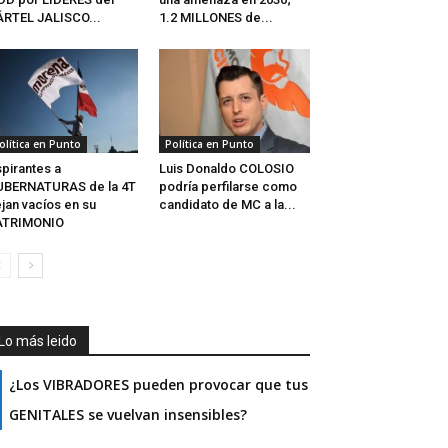
RTEL JALISCO...
1.2 MILLONES de...
olítica en Punto
Política en Punto
pirantes a
Luis Donaldo COLOSIO
UBERNATURAS de la 4T
podría perfilarse como
jan vacíos en su
candidato de MC a la...
ATRIMONIO
Lo más leido
¿Los VIBRADORES pueden provocar que tus
GENITALES se vuelvan insensibles?