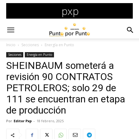
Inicio
Secciones
Energía en Punto
Secciones
Energía en Punto
SHEINBAUM someterá a
revisión 90 CONTRATOS
PETROLEROS; solo 29 de
111 se encuentran en etapa
de producción
Por
Editor Pxp
-
18 febrero, 2025