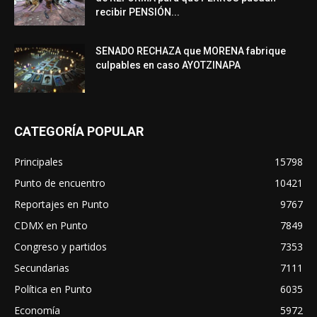
recibir PENSIÓN...
SENADO RECHAZA que MORENA fabrique
culpables en caso AYOTZINAPA
CATEGORÍA POPULAR
Principales
15798
Punto de encuentro
10421
Reportajes en Punto
9767
CDMX en Punto
7849
Congreso y partidos
7353
Secundarias
7111
Política en Punto
6035
Economía
5972